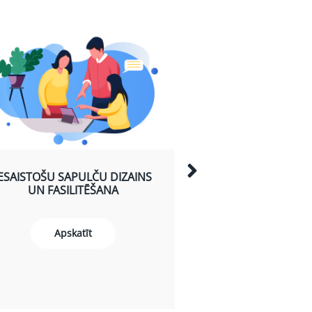
IESAISTOŠU SAPULČU DIZAINS
DIGITĀLĀ UZ
UN FASILITĒŠANA
KOMUNIKĀCIJA PR
VID
Apskatīt
Apskat