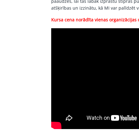
paaudzes, lai tās labāk izprastu stiprās 
atšķirības un izzinātu, kā MI var palīdzēt 
Kursa cena norādīta vienas organizācijas 