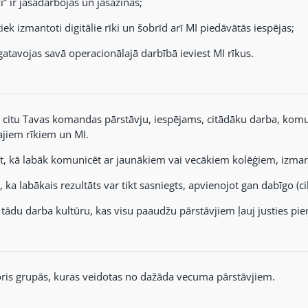
i” ir jāsadarbojas un jāsazinās;
iek izmantoti digitālie rīki un šobrīd arī MI piedāvātās iespējas;
gatavojas savā operacionālajā darbībā ieviest MI rīkus.
t citu Tavas komandas pārstāvju, iespējams, citādāku darba, komuni
lajiem rīkiem un MI.
t, kā labāk komunicēt ar jaunākiem vai vecākiem kolēģiem, izmant
, ka labākais rezultāts var tikt sasniegts, apvienojot gan dabīgo (c
 tādu darba kultūru, kas visu paaudžu pārstāvjiem ļauj justies p
ris grupās, kuras veidotas no dažāda vecuma pārstāvjiem.