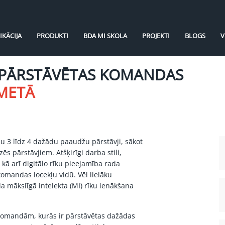
IKĀCIJA
PRODUKTI
BDA MI SKOLA
PROJEKTI
BLOGS
V
 PĀRSTĀVĒTAS KOMANDAS
KMETĀ
u 3 līdz 4 dažādu paaudžu pārstāvji, sākot
s pārstāvjiem. Atšķirīgi darba stili,
kā arī digitālo rīku pieejamība rada
omandas locekļu vidū. Vēl lielāku
da mākslīgā intelekta (MI) rīku ienākšana
komandām, kurās ir pārstāvētas dažādas