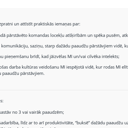
zpratni un attīstīt praktiskās iemaņas par:
ā pārstāvēto komandas locekļu atšķirībām un spēka pusēm, atka
 komunikāciju, saziņu, starp dažādu paaudžu pārstāvjiem vidē, kur 
 pieņemšanu brīdī, kad jāizvēlas MI un/vai cilvēka intelekts;
tošas darba kultūras veidošanu MI iespējotā vidē, kur rodas MI elīt
 paaudžu pārstāvjiem.
s:
sastāv no 3 vai vairāk paaudzēm;
sadarbība, līdz ar to arī produktivitāte, “buksē” dažādu paaudžu u