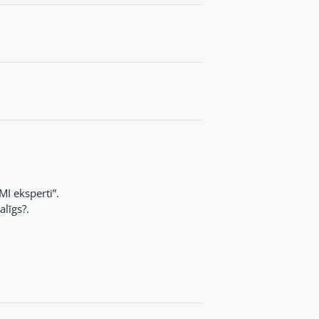
I eksperti”.
līgs?.