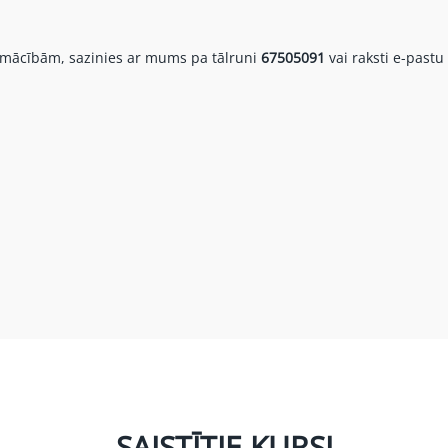
īm mācībām, sazinies ar mums pa tālruni
67505091
vai raksti e-pastu
SAISTĪTIE KURSI