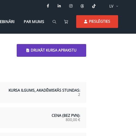
LV
EBINĀRI
PAR MUMS
PIESLĒGTIES
DRUKĀT KURSA APRAKSTU
KURSA ILGUMS, AKADĒMISKĀS STUNDAS:
2
CENA (BEZ PVN):
800,00
€