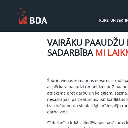
KURSI UN SERTIF
VAIRĀKU PAAUDŽU
SADARBĪBA
MI LAI
Šobrīd vienas komandas ietvaros strādā ja
ar pēckara paaudzi un beidzot ar Z paaudzē
attieksme pret darbu un kolēģiem, saziņa, 
nesaskaņas, pārpratumus, pat konfliktus k
izaicinājumu un vienlaicīgi arī iespēju ra
darba vidē.
Šī darbnīca ir kā saliedēšanas pasākums 