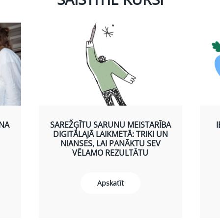
ANA
SAREŽĢĪTU SARUNU MEISTARĪBA
DIGITĀLAJĀ LAIKMETĀ: TRIKI UN
NIANSES, LAI PANĀKTU SEV
VĒLAMO REZULTĀTU
Apskatīt