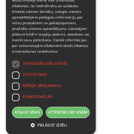
Mūsu tīmekļa vietnē tiek izmantotas
sīkdatnes, lai nodrošinātu un uzlabotu
tīmekļa vietnes darbību, sniegtu vietnes
apmeklētājiem pielāgotu informāciju par
mūsu produktiem un pakalpojumiem,
analizētu vietnes apmeklējumu. Lietotājam
jebkurā brīdī ir iespēja piekrist, atteikties vai
mainīt savu piekrišanu. Vairāk informācijas
par izmantotajām sīkdatnēm skatīt
sīkdatņu
izmantošanas noteikumos
TEHNISKĀS/OBLIGĀTĀS
STATISTIKAS
MĒRĶA (REKLĀMAS)
FUNKCIONĀLĀS
ATĻAUT VISAS
ATTEIKTIES NO VISĀM
PIELĀGOT IZVĒLI