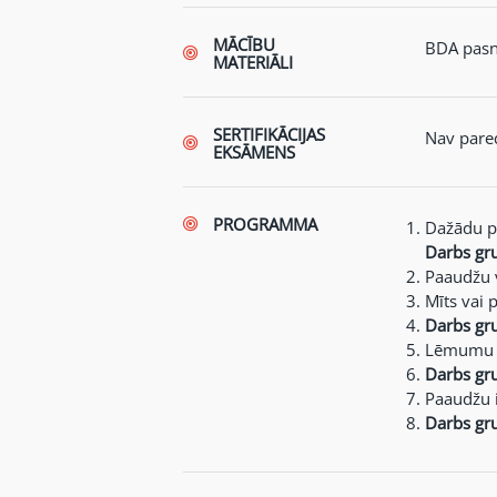
MĀCĪBU
BDA pasni
MATERIĀLI
SERTIFIKĀCIJAS
Nav pare
EKSĀMENS
PROGRAMMA
Dažādu pa
Darbs gr
Paaudžu v
Mīts vai 
Darbs gr
Lēmumu p
Darbs gr
Paaudžu i
Darbs gr