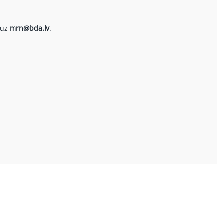
 uz
mrn@bda.lv
.