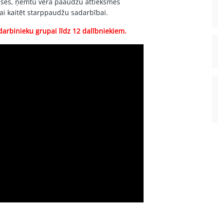
puses, ņemtu vērā paaudžu attieksmes
vai kaitēt starppaudžu sadarbībai.
darbinieku grupai līdz 12 dalībniekiem.