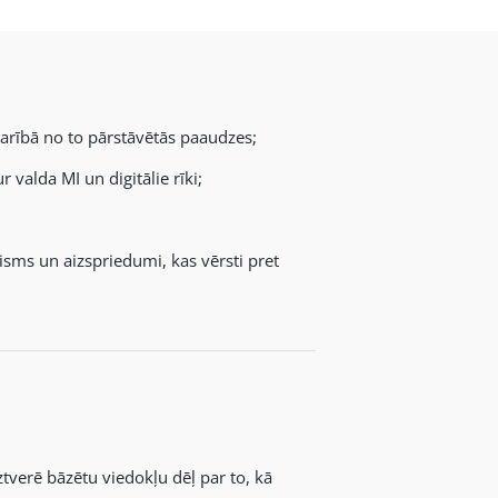
rībā no to pārstāvētās paaudzes;
valda MI un digitālie rīki;
isms un aizspriedumi, kas vērsti pret
ztverē bāzētu viedokļu dēļ par to, kā