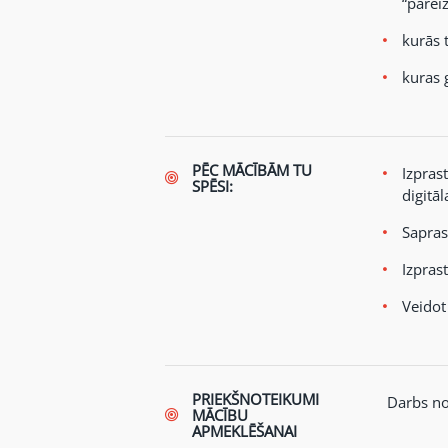
“pareiz
kurās t
kuras 
PĒC MĀCĪBĀM TU
Izpras
SPĒSI:
digitā
Sapras
Izprast
Veidot
PRIEKŠNOTEIKUMI
Darbs no
MĀCĪBU
APMEKLĒŠANAI