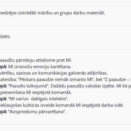
edzējas izstrādāti mācību un grupu darbu materiāli.
dzēts.
audžu pārstāvju attieksme pret MI.
upā:
MI izraisošu emociju kartēšana.
ērtību, saziņas un komunikācijas galvenās atšķirības.
patiesība: “Pēckara paaudze nemāk izmanto MI”, bet “Z paaudze – M
upā:
“Pazudis tulkojumā”. Dažādu paaudžu valodas izpēte. MI kā pa
ieņemšana MI iespējotā komandā.
upā:
“MI vai/un dabīgais intelekts”.
ekļaujošas kultūras izveide komandā MI iespējotā darba vidē.
upā:
“Aizspriedumu pārvarēšana”.