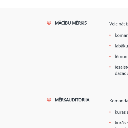
MĀCĪBU MĒRĶIS
Veicināt i
komand
labāku
lēmumu
iesais
dažādu
MĒRĶAUDITORIJA
Komanda
kuras 
kurās 