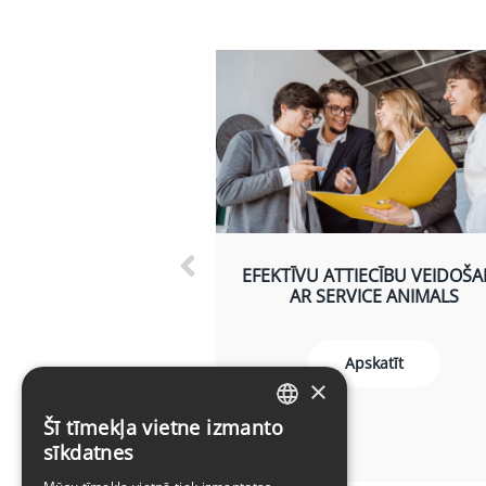
EFEKTĪVU ATTIECĪBU VEIDOŠ
AR SERVICE ANIMALS
Apskatīt
×
Šī tīmekļa vietne izmanto
LATVIAN
sīkdatnes
ENGLISH