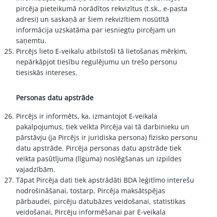
pircēja pieteikumā norādītos rekvizītus (t.sk., e-pasta
adresi) un saskaņā ar šiem rekvizītiem nosūtītā
informācija uzskatāma par iesniegtu pircējam un
saņemtu.
Pircējs lieto E-veikalu atbilstoši tā lietošanas mērķim,
nepārkāpjot tiesību regulējumu un trešo personu
tiesiskās intereses.
Personas datu apstrāde
Pircējs ir informēts, ka, izmantojot E-veikala
pakalpojumus, tiek veikta Pircēja vai tā darbinieku un
pārstāvju (ja Pircējs ir juridiska persona) fizisko personu
datu apstrāde. Pircēja personas datu apstrāde tiek
veikta pasūtījuma (līguma) noslēgšanas un izpildes
vajadzībām.
Tāpat Pircēja dati tiek apstrādāti BDA leģitīmo interešu
nodrošināšanai, tostarp, Pircēja maksātspējas
pārbaudei, pircēju datubāzes veidošanai, statistikas
veidošanai, Pircēju informēšanai par E-veikala