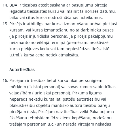
BDA ir tiesības atcelt saskaņā ar pasūtījumu pircēja
iegādātu tiešsaistes kursu vai mainīt tā norises datumu,
laiku vai citus kursa nodrošināšanas noteikumus.
Pircējs ir atbildīgs par kursa izmantošanu un/vai piekļuvi
kursam, vai kursa izmantošanu no tā darbinieku puses
(ja pircējs ir juridiska persona). Ja pircējs pakalpojumu
neizmanto noteiktajā termiņā (piemēram, neaktivizē
kursa piekļuves kodu vai tam nepieslēdzas tiešsaistē
u.tml.), kursa cena netiek atmaksāta.
Autortiesības
Pircējam ir tiesības lietot kursu tikai personīgiem
mērķiem (fiziskai personai) vai savas komercsabiedrības
vajadzībām (juridiskai personai). Pirkuma līgums
neparedz nekādu kursā ietilpstošu autortiesību vai
blakustiesību objektu mantisko autora tiesību pāreju
pircējam (t.sk., Pircējam nav tiesības veikt Pakalpojuma
fiksēšanu tehniskiem līdzekļiem, kopēšanu, nodošanu
trešajām personām u.c.) un nerada Pircējam nekādas