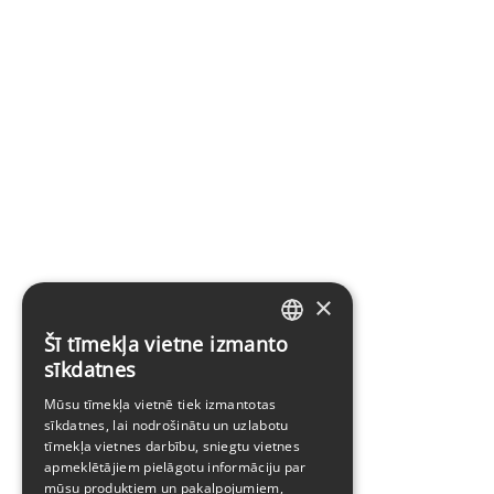
×
Šī tīmekļa vietne izmanto
LATVIAN
sīkdatnes
ENGLISH
Mūsu tīmekļa vietnē tiek izmantotas
sīkdatnes, lai nodrošinātu un uzlabotu
tīmekļa vietnes darbību, sniegtu vietnes
apmeklētājiem pielāgotu informāciju par
mūsu produktiem un pakalpojumiem,