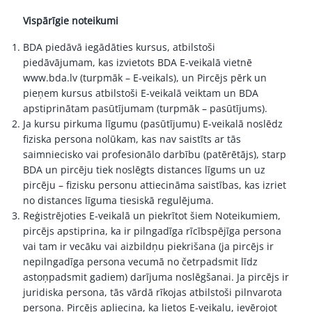
Vispārīgie noteikumi
BDA piedāvā iegādāties kursus, atbilstoši
piedāvājumam, kas izvietots BDA E-veikalā vietnē
www.bda.lv
(turpmāk – E-veikals), un Pircējs pērk un
pieņem kursus atbilstoši E-veikalā veiktam un BDA
apstiprinātam pasūtījumam (turpmāk – pasūtījums).
Ja kursu pirkuma līgumu (pasūtījumu) E-veikalā noslēdz
fiziska persona nolūkam, kas nav saistīts ar tās
saimniecisko vai profesionālo darbību (patērētājs), starp
BDA un pircēju tiek noslēgts distances līgums un uz
pircēju – fizisku personu attiecināma saistības, kas izriet
no distances līguma tiesiskā regulējuma.
Reģistrējoties E-veikalā un piekrītot šiem Noteikumiem,
pircējs apstiprina, ka ir pilngadīga rīcībspējīga persona
vai tam ir vecāku vai aizbildņu piekrišana (ja pircējs ir
nepilngadīga persona vecumā no četrpadsmit līdz
astoņpadsmit gadiem) darījuma noslēgšanai. Ja pircējs ir
juridiska persona, tās vārdā rīkojas atbilstoši pilnvarota
persona. Pircējs apliecina, ka lietos E-veikalu, ievērojot