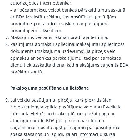
autorizējoties internetbankā;
– ar pēcapmaksu, veicot bankas pārskaitījumu saskaņā
ar BDA izrakstītu rēķinu, kas nosūtīts uz pasūtījām
norādīto e–pasta adresi saskaņā ar pasūtījumā
norādītajiem rekvizītiem.
Maksājums veicams rēķinā norādītajā termiņā.
Pasūtījuma apmaksu apliecina maksājumu apliecinošs
dokuments (maksājuma uzdevums). Ja pircējs veic
apmaksu ar bankas pārskaitījumu, tad par samaksas
dienu tiek uzskatīta diena, kad maksājums saņemts BDA
norēķinu kontā.
Pakalpojuma pasūtīšana un lietošana
Lai veiktu pasūtījumu, pircējs, kurš piekritis šiem
Noteikumiem, aizpilda pasūtījuma veidlapu E-veikala
interneta vietnē, un to akceptē, nospiežot pogu ar
attiecīgu norādi. BDA pēc pircēja pasūtījuma
saņemšanas nosūta apstiprinājumu par pasūtījuma
spēkā stāšanos un izpildi, kā arī informāciju kursa