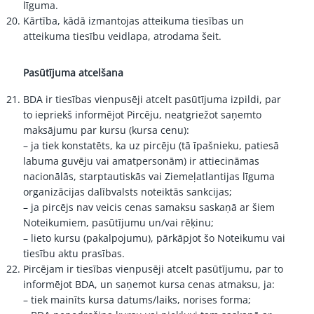
līguma.
Kārtība, kādā izmantojas atteikuma tiesības un
atteikuma tiesību veidlapa, atrodama
šeit
.
Pasūtījuma atcelšana
BDA ir tiesības vienpusēji atcelt pasūtījuma izpildi, par
to iepriekš informējot Pircēju, neatgriežot saņemto
maksājumu par kursu (kursa cenu):
– ja tiek konstatēts, ka uz pircēju (tā īpašnieku, patiesā
labuma guvēju vai amatpersonām) ir attiecināmas
nacionālās, starptautiskās vai Ziemeļatlantijas līguma
organizācijas dalībvalsts noteiktās sankcijas;
– ja pircējs nav veicis cenas samaksu saskaņā ar šiem
Noteikumiem, pasūtījumu un/vai rēķinu;
– lieto kursu (pakalpojumu), pārkāpjot šo Noteikumu vai
tiesību aktu prasības.
Pircējam ir tiesības vienpusēji atcelt pasūtījumu, par to
informējot BDA, un saņemot kursa cenas atmaksu, ja:
– tiek mainīts kursa datums/laiks, norises forma;