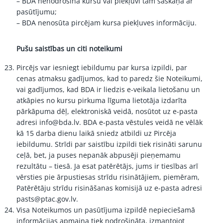
– BDA nenodrošina kursu vai piekļuvi tam saskaņā ar
pasūtījumu;
– BDA nenosūta pircējam kursa piekļuves informāciju.
Pušu saistības un citi noteikumi
Pircējs var iesniegt iebildumu par kursa izpildi, par
cenas atmaksu gadījumos, kad to paredz šie Noteikumi,
vai gadījumos, kad BDA ir liedzis e-veikala lietošanu un
atkāpies no kursu pirkuma līguma lietotāja izdarīta
pārkāpuma dēļ, elektroniskā veidā, nosūtot uz e-pasta
adresi info@bda.lv. BDA e-pasta vēstules veidā ne vēlāk
kā 15 darba dienu laikā sniedz atbildi uz Pircēja
iebildumu. Strīdi par saistību izpildi tiek risināti sarunu
ceļā, bet, ja puses nepanāk abpusēji pieņemamu
rezultātu – tiesā. Ja esat patērētājs, jums ir tiesības arī
vērsties pie ārpustiesas strīdu risinātājiem, piemēram,
Patērētāju strīdu risināšanas komisijā uz e-pasta adresi
pasts@ptac.gov.lv
.
Visa Noteikumos un pasūtījuma izpildē nepieciešamā
informācijas apmaiņa tiek nodrošināta, izmantojot