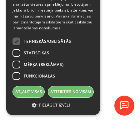
analizētu vietnes apmeklējumu. Lietotājam
jebkurā brīdī ir iespēja piekrist, atteikties vai
mainīt savu piekrišanu. Vairāk informācijas
par izmantotajām sīkdatnēm skatīt
sīkdatņu
izmantošanas noteikumos
TEHNISKĀS/OBLIGĀTĀS
STATISTIKAS
MĒRĶA (REKLĀMAS)
FUNKCIONĀLĀS
ATĻAUT VISAS
ATTEIKTIES NO VISĀM
PIELĀGOT IZVĒLI