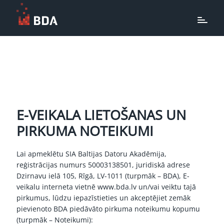
E-VEIKALA LIETOŠANAS UN
PIRKUMA NOTEIKUMI
Lai apmeklētu SIA Baltijas Datoru Akadēmija,
reģistrācijas numurs 50003138501, juridiskā adrese
Dzirnavu ielā 105, Rīgā, LV-1011 (turpmāk – BDA), E-
veikalu interneta vietnē
www.bda.lv
un/vai veiktu tajā
pirkumus, lūdzu iepazīstieties un akceptējiet zemāk
pievienoto BDA piedāvāto pirkuma noteikumu kopumu
(turpmāk – Noteikumi):