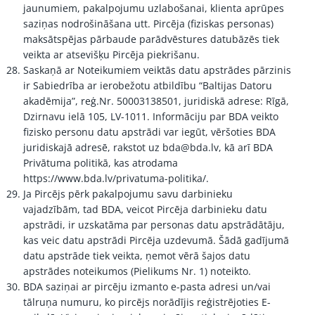
jaunumiem, pakalpojumu uzlabošanai, klienta aprūpes
saziņas nodrošināšana utt. Pircēja (fiziskas personas)
maksātspējas pārbaude parādvēstures datubāzēs tiek
veikta ar atsevišķu Pircēja piekrišanu.
Saskaņā ar Noteikumiem veiktās datu apstrādes pārzinis
ir Sabiedrība ar ierobežotu atbildību “Baltijas Datoru
akadēmija”, reģ.Nr. 50003138501, juridiskā adrese: Rīgā,
Dzirnavu ielā 105, LV-1011. Informāciju par BDA veikto
fizisko personu datu apstrādi var iegūt, vēršoties BDA
juridiskajā adresē, rakstot uz
bda@bda.lv
, kā arī
BDA
Privātuma politikā
, kas atrodama
https://www.bda.lv/privatuma-politika/
.
Ja Pircējs pērk pakalpojumu savu darbinieku
vajadzībām, tad BDA, veicot Pircēja darbinieku datu
apstrādi, ir uzskatāma par personas datu apstrādātāju,
kas veic datu apstrādi Pircēja uzdevumā. Šādā gadījumā
datu apstrāde tiek veikta, ņemot vērā šajos
datu
apstrādes noteikumos (Pielikums Nr. 1)
noteikto.
BDA saziņai ar pircēju izmanto e-pasta adresi un/vai
tālruņa numuru, ko pircējs norādījis reģistrējoties E-