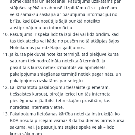
apmeklēšanai un lietošanai. Pasūtījums uzskatāms par
stājušos spēkā un abpusēji izpildāmu (t.sk., pircējam
veikt samaksu saskaņā ar pasūtījuma informāciju) no
brīža, kad BDA nosūtījis šajā punktā noteikto
apstiprinājumu un informāciju.
Pasūtījums ir spēkā līdz tā izpildei vai līdz brīdim, kad
tas tiek atcelts vai kāda no pusēm no tā atkāpjas šajos
Noteikumos paredzētajos gadījumos.
Ja kursa piekļuvei noteikts termiņš, tad piekļuve kursa
saturam tiek nodrošināta noteiktajā termiņā. Ja
pasūtītais kurss netiek izmantots vai apmeklēts,
pakalpojuma sniegšanas termiņš netiek pagarināts, un
pakalpojums uzskatāms par sniegtu.
Lai izmantotu pakalpojumu tiešsaistē (piemēram,
tiešsaistes kursus), pircēja ierīcei un tās interneta
pieslēgumam jāatbilst tehniskajām prasībām, kas
norādītas interneta vietnē.
Pakalpojuma lietošanas kārtība noteikta instrukcijā, ko
BDA nosūta pircējam vismaz 3 darba dienas pirms kursa
sākuma, vai, ja pasūtījums stājies spēkā vēlāk – līdz
kursa sākumam.