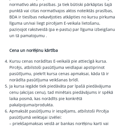
normatīvo aktu prasības. Ja tiek būtiski pārkāptas šajā
punktā vai citas normatīvajos aktos noteiktās prasības,
BDA ir tiesības nekavējoties atkāpties no kursu pirkuma
līguma un/vai liegt pircējam E-veikala lietošanu,
paziņojot rakstveidā (pa e-pastu) par līguma izbeigšanu
un tā pamatojumu .
Cena un norēķinu kārtība
Kursu cenas norādītas E-veikalā pie attiecīgā kursa.
Pircējs, atbilstoši pasūtījuma veidlapai apstiprinot
pasūtījumu, piekrīt kursa cenas apmaksai, kāda tā ir
norādīta pasūtījuma veikšanas brīdī.
Ja kursa iegāde tiek piedāvāta par īpašā piedāvājuma
cenu (akcijas cenu), tad minētais piedāvājums ir spēkā
laika posmā, kas norādīts pie konkrētā
pakalpojuma/produkta.
Apmaksāt pasūtījumu ir iespējams, atbilstoši Pircēja
pasūtījumā veiktajai izvēlei:
– priekšapmaksas veidā ar bankas norēķinu karti vai