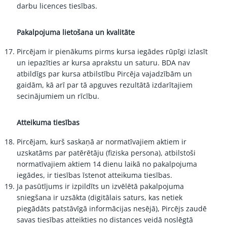
darbu licences tiesības.
Pakalpojuma lietošana un kvalitāte
Pircējam ir pienākums pirms kursa iegādes rūpīgi izlasīt
un iepazīties ar kursa aprakstu un saturu. BDA nav
atbildīgs par kursa atbilstību Pircēja vajadzībām un
gaidām, kā arī par tā apguves rezultātā izdarītajiem
secinājumiem un rīcību.
Atteikuma tiesības
Pircējam, kurš saskaņā ar normatīvajiem aktiem ir
uzskatāms par patērētāju (fiziska persona), atbilstoši
normatīvajiem aktiem 14 dienu laikā no pakalpojuma
iegādes, ir tiesības īstenot atteikuma tiesības.
Ja pasūtījums ir izpildīts un izvēlētā pakalpojuma
sniegšana ir uzsākta (digitālais saturs, kas netiek
piegādāts patstāvīgā informācijas nesējā), Pircējs zaudē
savas tiesības atteikties no distances veidā noslēgtā