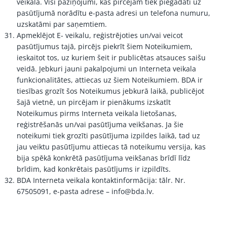
veikalā. Visi paziņojumi, kas pircējam tiek piegādāti uz
pasūtījumā norādītu e-pasta adresi un telefona numuru,
uzskatāmi par saņemtiem.
Apmeklējot E- veikalu, reģistrējoties un/vai veicot
pasūtījumus tajā, pircējs piekrīt šiem Noteikumiem,
ieskaitot tos, uz kuriem šeit ir publicētas atsauces saišu
veidā. Jebkuri jauni pakalpojumi un Interneta veikala
funkcionalitātes, attiecas uz šiem Noteikumiem. BDA ir
tiesības grozīt šos Noteikumus jebkurā laikā, publicējot
šajā vietnē, un pircējam ir pienākums izskatīt
Noteikumus pirms Interneta veikala lietošanas,
reģistrēšanās un/vai pasūtījuma veikšanas. Ja šie
noteikumi tiek grozīti pasūtījuma izpildes laikā, tad uz
jau veiktu pasūtījumu attiecas tā noteikumu versija, kas
bija spēkā konkrētā pasūtījuma veikšanas brīdī līdz
brīdim, kad konkrētais pasūtījums ir izpildīts.
BDA Interneta veikala kontaktinformācija: tālr. Nr.
67505091, e-pasta adrese –
info@bda.lv
.