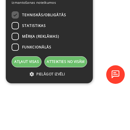
izmantošanas noteikumos
TEHNISKĀS/OBLIGĀTĀS
STATISTIKAS
MĒRĶA (REKLĀMAS)
FUNKCIONĀLĀS
ATĻAUT VISAS
ATTEIKTIES NO VISĀM
PIELĀGOT IZVĒLI