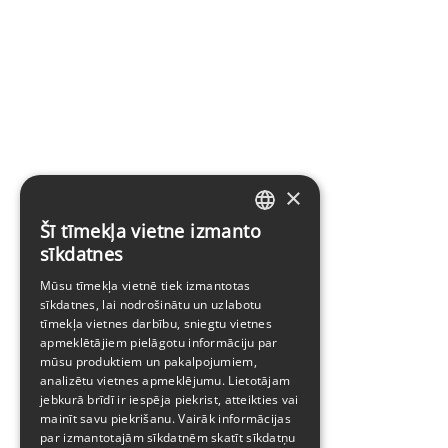
×
Šī tīmekļa vietne izmanto
LATVIAN
sīkdatnes
ENGLISH
Mūsu tīmekļa vietnē tiek izmantotas
sīkdatnes, lai nodrošinātu un uzlabotu
tīmekļa vietnes darbību, sniegtu vietnes
apmeklētājiem pielāgotu informāciju par
mūsu produktiem un pakalpojumiem,
analizētu vietnes apmeklējumu. Lietotājam
jebkurā brīdī ir iespēja piekrist, atteikties vai
mainīt savu piekrišanu. Vairāk informācijas
par izmantotajām sīkdatnēm skatīt
sīkdatņu