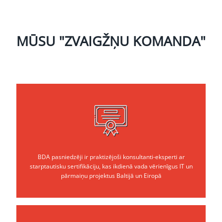
MŪSU "ZVAIGŽŅU KOMANDA"
BDA pasniedzēji ir praktizējoši konsultanti-eksperti ar
starptautisku sertifikāciju, kas ikdienā vada vērienīgus IT un
pārmaiņu projektus Baltijā un Eiropā