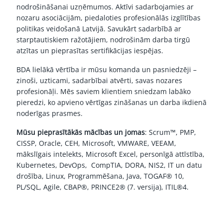
nodrošināšanai uzņēmumos. Aktīvi sadarbojamies ar
nozaru asociācijām, piedaloties profesionālās izglītības
politikas veidošanā Latvijā. Savukārt sadarbībā ar
starptautiskiem ražotājiem, nodrošinām darba tirgū
atzītas un pieprasītas sertifikācijas iespējas.
BDA lielākā vērtība ir mūsu komanda un pasniedzēji –
zinoši, uzticami, sadarbībai atvērti, savas nozares
profesionāļi. Mēs saviem klientiem sniedzam labāko
pieredzi, ko apvieno vērtīgas zināšanas un darba ikdienā
noderīgas prasmes.
Mūsu pieprasītākās mācības un jomas
:
Scrum™
,
PMP
,
CISSP
,
Oracle
,
CEH
,
Microsoft
,
VMWARE, VEEAM
,
mākslīgais intelekts
,
Microsoft Excel
,
personīgā attīstība
,
Kubernetes
,
DevOps
,
CompTIA
,
DORA
,
NIS2
,
IT un datu
drošība
,
Linux
,
Programmēšana
,
Java
,
TOGAF® 10
,
PL/SQL
,
Agile
,
CBAP®
,
PRINCE2® (7. versija)
,
ITIL®4.