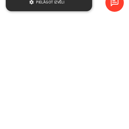
PIELĀGOT IZVĒLI
Baltijas Datoru Akadēmija (BDA) ir viens no lielākajiem mācību
centriem Latvijā un Baltijas valstīs kopš 1994. gada.
NAVIGĀCIJA
Ieplānotie kursi
Kursu katalogs
Par uzņēmumu
Kontakti
BDA privātuma politika
E-veikala lietošanas un pirkuma noteikumi