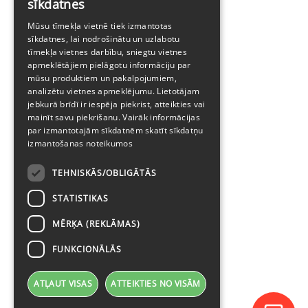
sīkdatnes
ENGLISH
Mūsu tīmekļa vietnē tiek izmantotas
sīkdatnes, lai nodrošinātu un uzlabotu
tīmekļa vietnes darbību, sniegtu vietnes
apmeklētājiem pielāgotu informāciju par
mūsu produktiem un pakalpojumiem,
analizētu vietnes apmeklējumu. Lietotājam
jebkurā brīdī ir iespēja piekrist, atteikties vai
mainīt savu piekrišanu. Vairāk informācijas
par izmantotajām sīkdatnēm skatīt
sīkdatņu
izmantošanas noteikumos
TEHNISKĀS/OBLIGĀTĀS
STATISTIKAS
MĒRĶA (REKLĀMAS)
FUNKCIONĀLĀS
ATĻAUT VISAS
ATTEIKTIES NO VISĀM