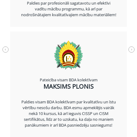
Paldies par profesionāli sagatavotu un efektīvi
vadītu mācību programmu, kā arī par
nodrošinātajiem kvalitatīvajiem mācību materiāliem!
Pateicība visam BDA kolektīvam
MAKSIMS PLONIS
Paldies visam BDA kolektīvam par kvalitatīvu un īstu
vērtību nesošu darbu. BDA esmu apmeklējis vairāk
nekā 10 kursus, kā arī ieguvis CISSP un CISM
sertifikātus, līdz ar to uzskatu, ka daļa no maniem
panākumiem ir arī BDA pasniedzēju sasniegums!