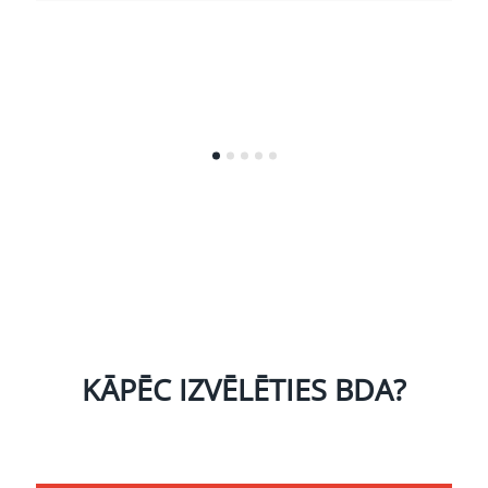
KĀPĒC IZVĒLĒTIES BDA?