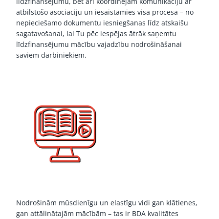
līdzfinansējumu, bet arī koordinējam komunikāciju ar
atbilstošo asociāciju un iesaistāmies visā procesā – no
nepieciešamo dokumentu iesniegšanas līdz atskaišu
sagatavošanai, lai Tu pēc iespējas ātrāk saņemtu
līdzfinansējumu mācību vajadzību nodrošināšanai
saviem darbiniekiem.
Nodrošinām mūsdienīgu un elastīgu vidi gan klātienes,
gan attālinātajām mācībām – tas ir BDA kvalitātes