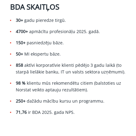
BDA SKAITĻOS
30+
gadu pieredze tirgū.
4700+
apmācītu profesionāļu 2025. gadā.
150+
pasniedzēju bāze.
50+
MI ekspertu bāze.
858
aktīvi korporatīvie klienti pēdējo 3 gadu laikā (to
starpā lielākie banku, IT un valsts sektora uzņēmumi).
98 %
klientu mūs rekomendētu citiem (balstoties uz
Norstat veikto aptauju rezultātiem).
250+
dažādu mācību kursu un programmu.
71,76
ir BDA 2025. gada NPS.