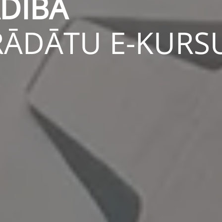
ADĪBĀ
RĀDĀTU E-KURS