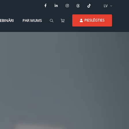
LV
EBINĀRI
PAR MUMS
PIESLĒGTIES