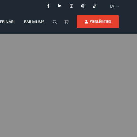
LV
EBINĀRI
PAR MUMS
PIESLĒGTIES