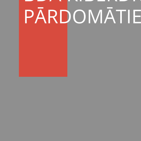
PĀRDOMĀTI