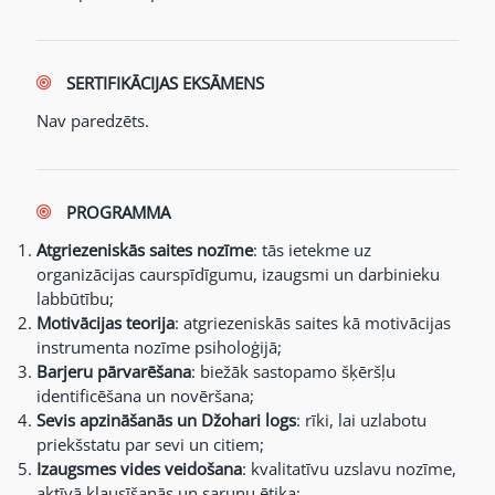
SERTIFIKĀCIJAS EKSĀMENS
Nav paredzēts.
PROGRAMMA
Atgriezeniskās saites nozīme
: tās ietekme uz
organizācijas caurspīdīgumu, izaugsmi un darbinieku
labbūtību;
Motivācijas teorija
: atgriezeniskās saites kā motivācijas
instrumenta nozīme psiholoģijā;
Barjeru pārvarēšana
: biežāk sastopamo šķēršļu
identificēšana un novēršana;
Sevis apzināšanās un Džohari logs
: rīki, lai uzlabotu
priekšstatu par sevi un citiem;
Izaugsmes vides veidošana
: kvalitatīvu uzslavu nozīme,
aktīvā klausīšanās un sarunu ētika;