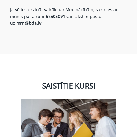
Ja vēlies uzzināt vairāk par šīm mācībām, sazinies ar
mums pa tālruni
67505091
vai raksti e-pastu
uz
mrn@bda.lv
.
SAISTĪTIE KURSI