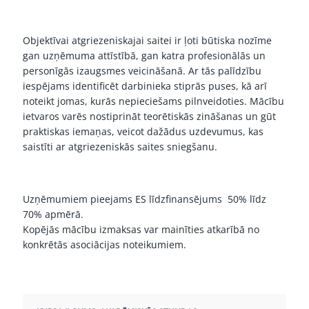
Objektīvai atgriezeniskajai saitei ir ļoti būtiska nozīme
gan uzņēmuma attīstībā, gan katra profesionālās un
personīgās izaugsmes veicināšanā. Ar tās palīdzību
iespējams identificēt darbinieka stiprās puses, kā arī
noteikt jomas, kurās nepieciešams pilnveidoties. Mācību
ietvaros varēs nostiprināt teorētiskās zināšanas un gūt
praktiskas iemaņas, veicot dažādus uzdevumus, kas
saistīti ar atgriezeniskās saites sniegšanu.
Uzņēmumiem pieejams ES līdzfinansējums 50% līdz
70% apmērā.
Kopējās mācību izmaksas var mainīties atkarībā no
konkrētās asociācijas noteikumiem.