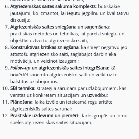
Atgriezeniskās saites sākuma komplekts
: būtiskākie
jautājumi, ko izmantot, lai iegūtu jēgpilnu un kvalitatīvu
diskusiju;
Atgriezeniskās saites sniegšana un saņemšana
:
praktiskas metodes un tehnikas, lai pareizi sniegtu un
objektīvi uztvertu atgriezenisko saiti;
Konstruktīvas kritikas sniegšana
: kā sniegt negatīvu jeb
attīstošu atgriezenisko saiti, saglabājot darbinieka
motivāciju un veicinot izaugsmi;
Follow-up
un atgriezeniskās saites integrēšana
: kā
novērtēt saņemto atgriezenisko saiti un veikt uz to
balstītus uzlabojumus.
SBI tehnika
: stratēģija sarunām par uzlabojumiem, kas
vērstas uz konkrētām situācijām un uzvedību;
Plānošana
: laika izvēle un ieteicamā regularitāte
atgriezeniskās saites sarunai;
Praktiskie uzdevumi un piemēri
: darbs grupās un lomu
spēles atgriezeniskās saites situācijām.