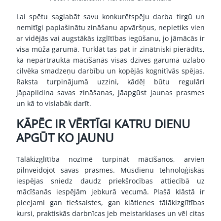
Lai spētu saglabāt savu konkurētspēju darba tirgū un
nemitīgi paplašinātu zināšanu apvāršņus, nepietiks vien
ar vidējās vai augstākās izglītības iegūšanu, jo jāmācās ir
visa mūža garumā. Turklāt tas pat ir zinātniski pierādīts,
ka nepārtraukta mācīšanās visas dzīves garumā uzlabo
cilvēka smadzeņu darbību un kopējās kognitīvās spējas.
Raksta turpinājumā uzzini, kādēļ būtu regulāri
jāpapildina savas zināšanas, jāapgūst jaunas prasmes
un kā to vislabāk darīt.
KĀPĒC IR VĒRTĪGI KATRU DIENU
APGŪT KO JAUNU
Tālākizglītība nozīmē turpināt mācīšanos, arvien
pilnveidojot savas prasmes. Mūsdienu tehnoloģiskās
iespējas sniedz daudz priekšrocības attiecībā uz
mācīšanās iespējām jebkurā vecumā. Plašā klāstā ir
pieejami gan tiešsaistes, gan klātienes tālākizglītības
kursi, praktiskās darbnīcas jeb meistarklases un vēl citas