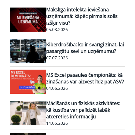
Mākslīgā intelekta ieviešana
uzņēmumā: kāpēc pirmais solis
izšķir visu?
05.08.2026
Kiberdrošība: ko ir svarīgi zināt, lai
pasargātu sevi un uzņēmumu?
07.07.2026
MS Excel pasaules čempionāts: kā
zināšanas var aizvest līdz pat ASV?
04.06.2026
Mācīšanās un fiziskās aktivitātes:
kā kustība var palīdzēt labāk
atcerēties informāciju
14.05.2026