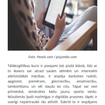
Foto: Pexels.com / picjumbo.com
Tālākizglītības kursi ir pieejami ļoti plašā klāstā, līdz ar
to ikviens var atrast savām vēlmēm un interesēm
atbilstošākās mācības. Ir iespēja darboties radoši,
apgūstot, piemēram, glezniecību, amatniecību,
tamborēšanu un vēl daudz ko citu. Tāpat var sevi
pilnveidot, iemācoties kādu jaunu sporta veidu.
Mūsdienās īpaši nozīmīgas ir digitālās prasmes, tāpēc ir
svarīgi nepārtraukti tās attīstīt. Šobrīd to ir iespējams