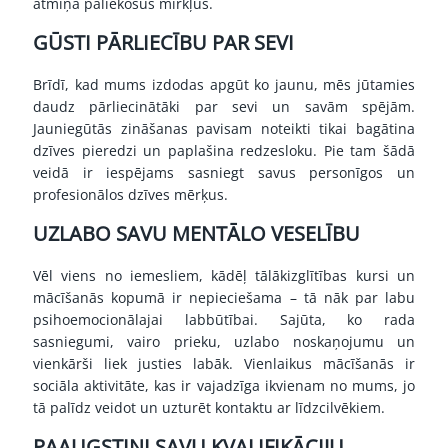
atmiņā paliekošus mirkļus.
GŪSTI PĀRLIECĪBU PAR SEVI
Brīdī, kad mums izdodas apgūt ko jaunu, mēs jūtamies
daudz pārliecinātāki par sevi un savām spējām.
Jauniegūtās zināšanas pavisam noteikti tikai bagātina
dzīves pieredzi un paplašina redzesloku. Pie tam šādā
veidā ir iespējams sasniegt savus personīgos un
profesionālos dzīves mērķus.
UZLABO SAVU MENTĀLO VESELĪBU
Vēl viens no iemesliem, kādēļ tālākizglītības kursi un
mācīšanās kopumā ir nepieciešama – tā nāk par labu
psihoemocionālajai labbūtībai. Sajūta, ko rada
sasniegumi, vairo prieku, uzlabo noskaņojumu un
vienkārši liek justies labāk. Vienlaikus mācīšanās ir
sociāla aktivitāte, kas ir vajadzīga ikvienam no mums, jo
tā palīdz veidot un uzturēt kontaktu ar līdzcilvēkiem.
PAAUGSTINI SAVU KVALIFIKĀCIJU