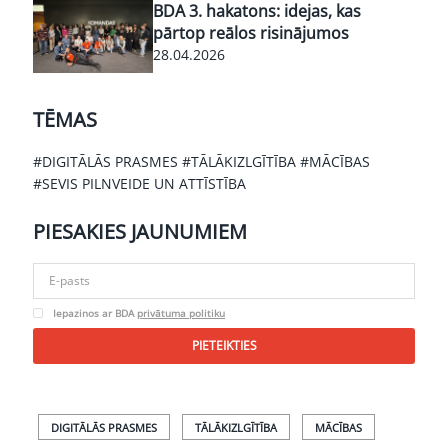
BDA 3. hakatons: idejas, kas
pārtop reālos risinājumos
28.04.2026
TĒMAS
#DIGITĀLĀS PRASMES
#TĀLĀKIZLGĪTĪBA
#MĀCĪBAS
#SEVIS PILNVEIDE UN ATTĪSTĪBA
PIESAKIES
JAUNUMIEM
Iepazinos ar BDA
privātuma politiku
PIETEIKTIES
DIGITĀLĀS PRASMES
TĀLĀKIZLGĪTĪBA
MĀCĪBAS