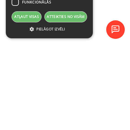
FUNKCIONĀLĀS
ATĻAUT VISAS
ATTEIKTIES NO VISĀM
PIELĀGOT IZVĒLI
Baltijas Datoru Akadēmija (BDA) ir viens no lielākajiem mācību
centriem Latvijā un Baltijas valstīs kopš 1994. gada.
NAVIGĀCIJA
Ieplānotie kursi
Kursu katalogs