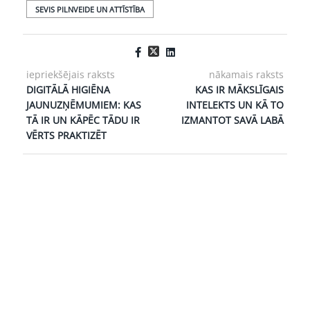
SEVIS PILNVEIDE UN ATTĪSTĪBA
iepriekšējais raksts
nākamais raksts
DIGITĀLĀ HIGIĒNA
KAS IR MĀKSLĪGAIS
JAUNUZŅĒMUMIEM: KAS
INTELEKTS UN KĀ TO
TĀ IR UN KĀPĒC TĀDU IR
IZMANTOT SAVĀ LABĀ
VĒRTS PRAKTIZĒT