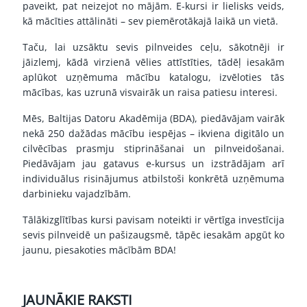
paveikt, pat neizejot no mājām. E-kursi ir lielisks veids,
kā mācīties attālināti – sev piemērotākajā laikā un vietā.
Taču, lai uzsāktu sevis pilnveides ceļu, sākotnēji ir
jāizlemj, kādā virzienā vēlies attīstīties, tādēļ iesakām
aplūkot uzņēmuma mācību katalogu, izvēloties tās
mācības, kas uzrunā visvairāk un raisa patiesu interesi.
Mēs, Baltijas Datoru Akadēmija (BDA), piedāvājam vairāk
nekā 250 dažādas mācību iespējas – ikviena digitālo un
cilvēcības prasmju stiprināšanai un pilnveidošanai.
Piedāvājam jau gatavus e-kursus un izstrādājam arī
individuālus risinājumus atbilstoši konkrētā uzņēmuma
darbinieku vajadzībām.
Tālākizglītības kursi pavisam noteikti ir vērtīga investīcija
sevis pilnveidē un pašizaugsmē, tāpēc iesakām apgūt ko
jaunu, piesakoties mācībām BDA!
JAUNĀKIE RAKSTI