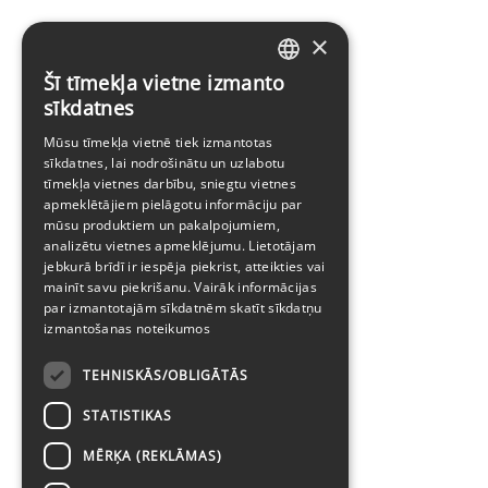
×
Šī tīmekļa vietne izmanto
LATVIAN
sīkdatnes
ENGLISH
Mūsu tīmekļa vietnē tiek izmantotas
sīkdatnes, lai nodrošinātu un uzlabotu
tīmekļa vietnes darbību, sniegtu vietnes
apmeklētājiem pielāgotu informāciju par
mūsu produktiem un pakalpojumiem,
analizētu vietnes apmeklējumu. Lietotājam
jebkurā brīdī ir iespēja piekrist, atteikties vai
mainīt savu piekrišanu. Vairāk informācijas
par izmantotajām sīkdatnēm skatīt
sīkdatņu
izmantošanas noteikumos
TEHNISKĀS/OBLIGĀTĀS
STATISTIKAS
MĒRĶA (REKLĀMAS)