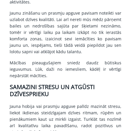
aktivitātes.
Jaunu zināšanu un prasmju apguve pavisam noteikti var
uzlabot dzīves kvalitāti. Lai arī nereti mūs mēdz pārņemt
bailes un nedrošības sajūta par šķietami nezināmo,
tomēr ir vērtīgi laiku pa laikam izkāpt no tik ierastās
komforta zonas, izaicinot sevi iemācīties ko pavisam
jaunu un, iespējams, tieši tādā veidā piepildot jau sen
lolotu sapni vai atklājot kādu talantu.
Mācības pieaugušajiem sniedz daudz būtiskus
ieguvumus. Lūk, daži no iemesliem, kādēļ ir vērtīgi
nepārstāt mācīties.
SAMAZINI STRESU UN ATGŪSTI
DZĪVESPRIEKU
Jauna hobija vai prasmju apguve palīdz mazināt stresu,
liekot ikdienas steidzīgajam dzīves ritmam, rūpēm un
pienākumiem kaut uz mirkli izgaist. Turklāt tas nozīmē
arī kvalitatīvu laika pavadīšanu, radot pozitīvus un