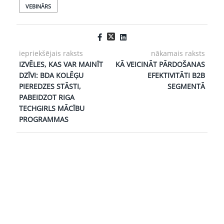
VEBINĀRS
iepriekšējais raksts
nākamais raksts
IZVĒLES, KAS VAR MAINĪT
KĀ VEICINĀT PĀRDOŠANAS
DZĪVI: BDA KOLĒĢU
EFEKTIVITĀTI B2B
PIEREDZES STĀSTI,
SEGMENTĀ
PABEIDZOT RIGA
TECHGIRLS MĀCĪBU
PROGRAMMAS