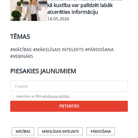
kā kustība var palīdzēt labāk
atcerēties informāciju
14.05.2026
TĒMAS
#MĀCĪBAS
#MĀKSLĪGAIS INTELEKTS
#PĀRDOŠANA
#VEBINĀRS
PIESAKIES
JAUNUMIEM
Iepazinos ar BDA
privātuma politiku
PIETEIKTIES
MĀCĪBAS
MĀKSLĪGAIS INTELEKTS
PĀRDOŠANA