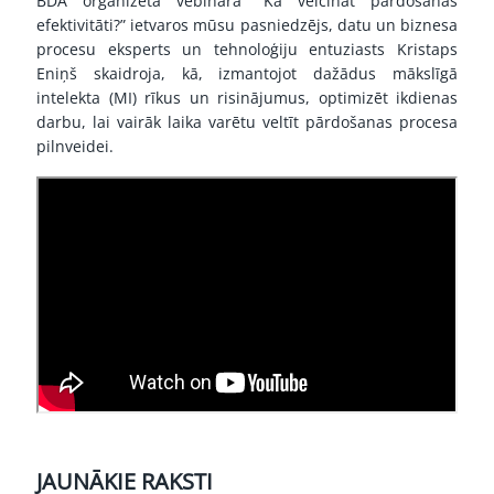
BDA organizētā vebināra “Kā veicināt pārdošanas
efektivitāti?” ietvaros mūsu pasniedzējs, datu un biznesa
procesu eksperts un tehnoloģiju entuziasts Kristaps
Eniņš skaidroja, kā, izmantojot dažādus mākslīgā
intelekta (MI) rīkus un risinājumus, optimizēt ikdienas
darbu, lai vairāk laika varētu veltīt pārdošanas procesa
pilnveidei.
JAUNĀKIE RAKSTI