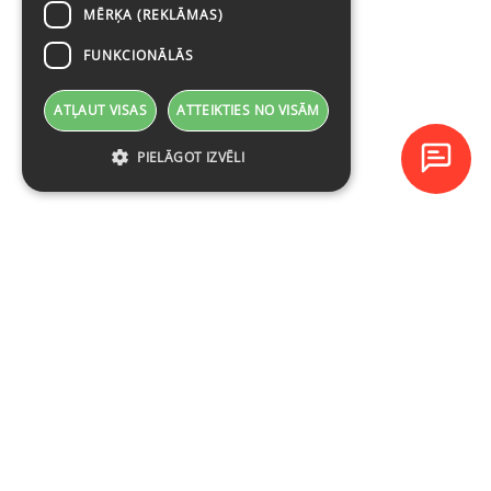
MĒRĶA (REKLĀMAS)
FUNKCIONĀLĀS
ATĻAUT VISAS
ATTEIKTIES NO VISĀM
PIELĀGOT IZVĒLI
Baltijas Datoru Akadēmija (BDA) ir viens no lielākajiem mācību
centriem Latvijā un Baltijas valstīs kopš 1994. gada.
NAVIGĀCIJA
Ieplānotie kursi