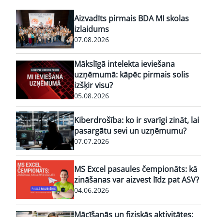
Aizvadīts pirmais BDA MI skolas
izlaidums
07.08.2026
Mākslīgā intelekta ieviešana
uzņēmumā: kāpēc pirmais solis
izšķir visu?
05.08.2026
Kiberdrošība: ko ir svarīgi zināt, lai
pasargātu sevi un uzņēmumu?
07.07.2026
MS Excel pasaules čempionāts: kā
zināšanas var aizvest līdz pat ASV?
04.06.2026
Mācīšanās un fiziskās aktivitātes: