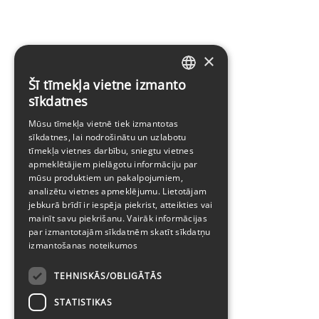
×
Šī tīmekļa vietne izmanto
LATVIAN
sīkdatnes
ENGLISH
Mūsu tīmekļa vietnē tiek izmantotas
sīkdatnes, lai nodrošinātu un uzlabotu
tīmekļa vietnes darbību, sniegtu vietnes
apmeklētājiem pielāgotu informāciju par
mūsu produktiem un pakalpojumiem,
analizētu vietnes apmeklējumu. Lietotājam
jebkurā brīdī ir iespēja piekrist, atteikties vai
mainīt savu piekrišanu. Vairāk informācijas
par izmantotajām sīkdatnēm skatīt
sīkdatņu
izmantošanas noteikumos
TEHNISKĀS/OBLIGĀTĀS
STATISTIKAS