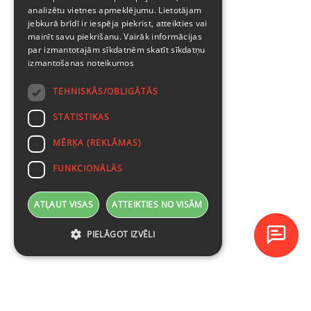
analizētu vietnes apmeklējumu. Lietotājam
jebkurā brīdī ir iespēja piekrist, atteikties vai
mainīt savu piekrišanu. Vairāk informācijas
par izmantotajām sīkdatnēm skatīt
sīkdatņu
izmantošanas noteikumos
TEHNISKĀS/OBLIGĀTĀS
STATISTIKAS
MĒRĶA (REKLĀMAS)
FUNKCIONĀLĀS
ATĻAUT VISAS
ATTEIKTIES NO VISĀM
PIELĀGOT IZVĒLI