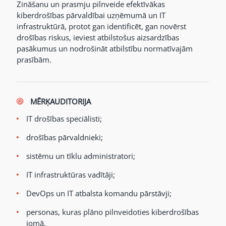
Zināšanu un prasmju pilnveide efektīvākas
kiberdrošības pārvaldībai uzņēmumā un IT
infrastruktūrā, protot gan identificēt, gan novērst
drošības riskus, ieviest atbilstošus aizsardzības
pasākumus un nodrošināt atbilstību normatīvajām
prasībām.
MĒRĶAUDITORIJA
IT drošības speciālisti;
drošības pārvaldnieki;
sistēmu un tīklu administratori;
IT infrastruktūras vadītāji;
DevOps un IT atbalsta komandu pārstāvji;
personas, kuras plāno pilnveidoties kiberdrošības
jomā.