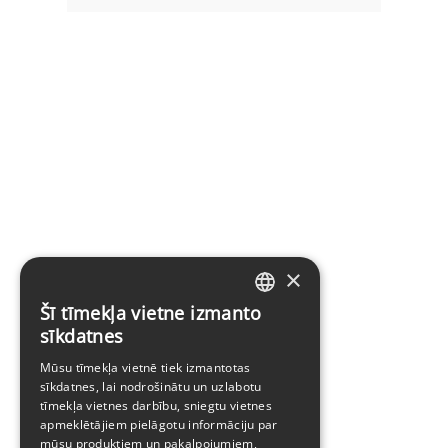
×
Šī tīmekļa vietne izmanto
LATVIAN
sīkdatnes
ENGLISH
Mūsu tīmekļa vietnē tiek izmantotas
sīkdatnes, lai nodrošinātu un uzlabotu
tīmekļa vietnes darbību, sniegtu vietnes
apmeklētājiem pielāgotu informāciju par
mūsu produktiem un pakalpojumiem,