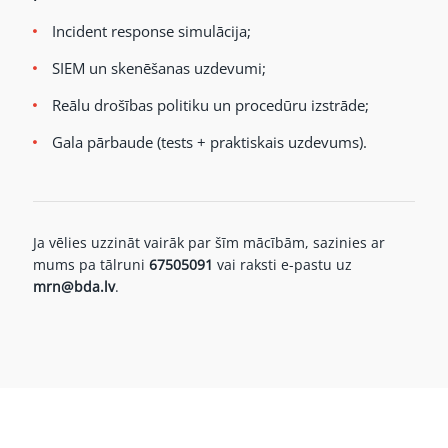
Incident response simulācija;
SIEM un skenēšanas uzdevumi;
Reālu drošības politiku un procedūru izstrāde;
Gala pārbaude (tests + praktiskais uzdevums).
Ja vēlies uzzināt vairāk par šīm mācībām, sazinies ar
mums pa tālruni
67505091
vai raksti e-pastu uz
mrn@bda.lv
.