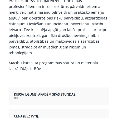
Praktisks kurss, kas paredzēts IT drošības
profesionāļiem un infrastruktūras pārvaldniekiem ar
mērķi veicināt zināšanu pilnveidi un praktisko iemaņu
apguvi par kiberdrošības risku pārvaldību, aizsardzības
risinājumu ieviešanu un incidentu novēršanu. Mācību
ietvaros Tev ir iespēja apgūt gan labās prakses principu
piekļuves kontroli, gan tīkla drošību, ievainojamību
pārvaldību, atbilstības un mākoņvides aizsardzības
jomās, strādājot ar mūsdienīgiem rīkiem un
tehnoloģijām.
Mācību kursa, tā programmas satura un materiālu
izstrādātājs ir BDA.
KURSA ILGUMS, AKADĒMISKĀS STUNDAS:
80
CENA (BEZ PVN):