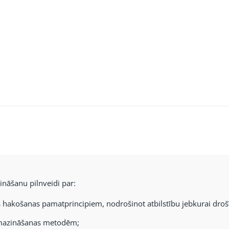
zināšanu pilnveidi par:
s hakošanas pamatprincipiem, nodrošinot atbilstību jebkurai drošī
mazināšanas metodēm;