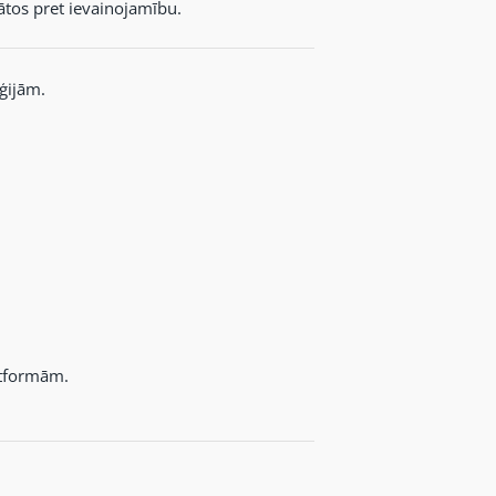
rgātos pret ievainojamību.
ģijām.
atformām.