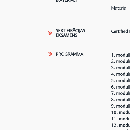
MATERIĀLI
Materiāli
SERTIFIKĀCIJAS
Certified
EKSĀMENS
PROGRAMMA
1. moduli
2. moduli
3. moduli
4. moduli
5. moduli
6. moduli
7. moduli
8. moduli
9. moduli
10. modul
11. modul
12. modul