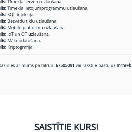
is:
Tīmekļa serveru uzlaušana.
is:
Tīmekļa lietojumprogrammu uzlaušana.
is:
SQL injekcija.
is:
Bezvadu tīklu uzlaušana.
is:
Mobilo platformu uzlaušana.
is:
IoT un OT uzlaušana.
is:
Mākoņdatošana.
is:
Kriptogrāfija.
 sazinies ar mums pa tālruni
67505091
vai raksti e-pastu uz
mrn@bd
SAISTĪTIE KURSI