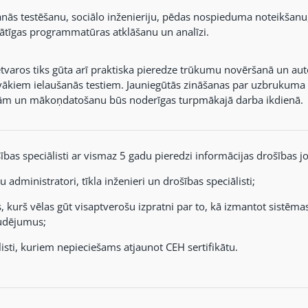
anās testēšanu, sociālo inženieriju, pēdas nospieduma noteikšanu
ātīgas programmatūras atklāšanu un analīzi.
tvaros tiks gūta arī praktiska pieredze trūkumu novēršanā un au
vākiem ielaušanās testiem. Jauniegūtās zināšanas par uzbrukuma 
ām un mākoņdatošanu būs noderīgas turpmākajā darba ikdienā.
šības speciālisti ar vismaz 5 gadu pieredzi informācijas drošības j
 administratori, tīkla inženieri un drošības speciālisti;
s, kurš vēlas gūt visaptverošu izpratni par to, kā izmantot sistēm
udējumus;
listi, kuriem nepieciešams atjaunot CEH sertifikātu.