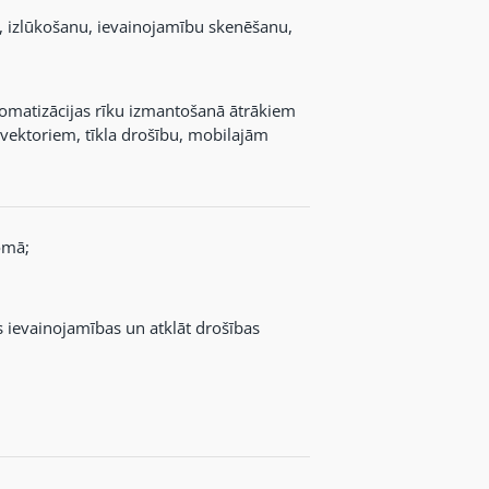
, izlūkošanu, ievainojamību skenēšanu,
tomatizācijas rīku izmantošanā ātrākiem
vektoriem, tīkla drošību, mobilajām
omā;
as ievainojamības un atklāt drošības