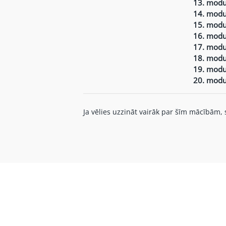
13. modul
14. modul
15. modul
16. modul
17. modul
18. modul
19. modul
20. modul
Ja vēlies uzzināt vairāk par šīm mācībām,