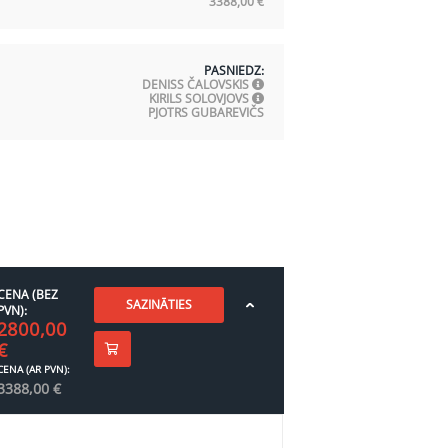
3388,00
€
PASNIEDZ:
DENISS ČALOVSKIS
KIRILS SOLOVJOVS
PJOTRS GUBAREVIČS
CENA (BEZ
SAZINĀTIES
PVN):
2800,00
€
CENA (AR PVN):
3388,00
€