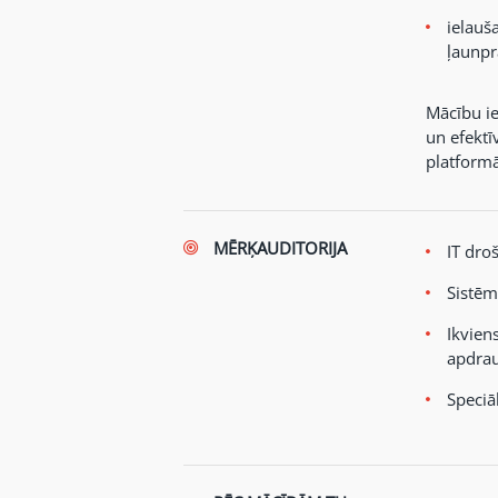
ielauš
ļaunpr
Mācību ie
un efektī
platform
MĒRĶAUDITORIJA
IT dro
Sistēmu
Ikvien
apdra
Speciā