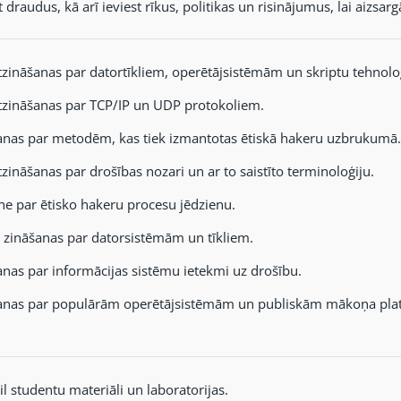
t draudus, kā arī ieviest rīkus, politikas un risinājumus, lai aizsa
zināšanas par datortīkliem, operētājsistēmām un skriptu tehnolo
zināšanas par TCP/IP un UDP protokoliem.
anas par metodēm, kas tiek izmantotas ētiskā hakeru uzbrukumā.
ināšanas par drošības nozari un ar to saistīto terminoloģiju.
ne par ētisko hakeru procesu jēdzienu.
 zināšanas par datorsistēmām un tīkliem.
nas par informācijas sistēmu ietekmi uz drošību.
anas par populārām operētājsistēmām un publiskām mākoņa pl
l studentu materiāli un laboratorijas.