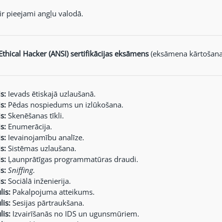
 ir pieejami angļu valodā.
 Ethical Hacker (ANSI) sertifikācijas eksāmens
(eksāmena kārtošana j
s:
Ievads ētiskajā uzlaušanā.
s:
Pēdas nospiedums un izlūkošana.
s:
Skenēšanas tīkli.
s:
Enumerācija.
s:
Ievainojamību analīze.
s:
Sistēmas uzlaušana.
s:
Ļaunprātīgas programmatūras draudi.
s:
Sniffing.
s:
Sociālā inženierija.
is:
Pakalpojuma atteikums.
is:
Sesijas pārtraukšana.
is:
Izvairīšanās no IDS un ugunsmūriem.