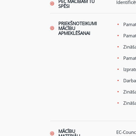
PĒC MĀCĪBĀM TU
Identificē
SPĒSI
PRIEKŠNOTEIKUMI
Pamat
MĀCĪBU
APMEKLĒŠANAI
Pamat
Zināš
Pamatz
Izprat
Darba
Zināša
Zināš
MĀCĪBU
EC-Counci