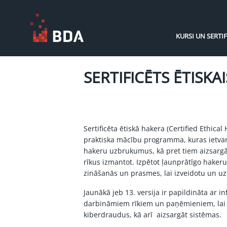
KURSI UN SERTIF
SERTIFICĒTS ĒTISKA
Sertificēta ētiskā hakera (Certified Ethical
praktiska mācību programma, kuras ietvaros
hakeru uzbrukumus, kā pret tiem aizsargāt
rīkus izmantot. Izpētot ļaunprātīgo haker
zināšanās un prasmes, lai izveidotu un uz
Jaunākā jeb 13. versija ir papildināta ar i
darbināmiem rīkiem un paņēmieniem, lai bū
kiberdraudus, kā arī aizsargāt sistēmas.