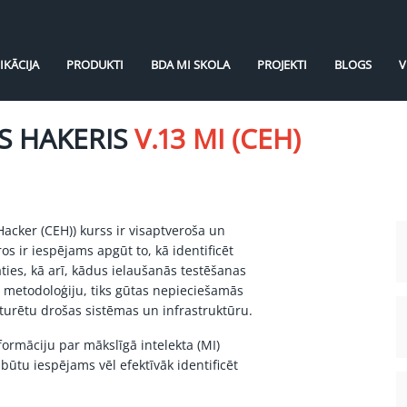
IKĀCIJA
PRODUKTI
BDA MI SKOLA
PROJEKTI
BLOGS
V
IS HAKERIS
V.13 MI (CEH)
 Hacker (CEH)) kurss ir visaptveroša un
 ir iespējams apgūt to, kā identificēt
ies, kā arī, kādus ielaušanās testēšanas
u metodoloģiju, tiks gūtas nepieciešamās
turētu drošas sistēmas un infrastruktūru.
nformāciju par mākslīgā intelekta (MI)
tu iespējams vēl efektīvāk identificēt