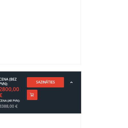
CENA (BEZ
SAZINĀTIES
PVN):
2800,00
€
CENA (AR PVN):
3388,00
€