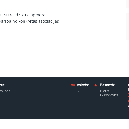
s 50% līdz 70% apmērā.
arībā no konkrētās asociācijas
eta:
Valoda:
Pasniedz:
tālināti
lv
Pjotrs
Gubarevičs