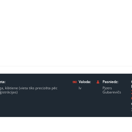
eta:
Valoda:
Pasniedz:
ga, klātiene (vieta tiks precizēta pēc
lv
Pjotrs
ģistrācijas)
Gubarevičs