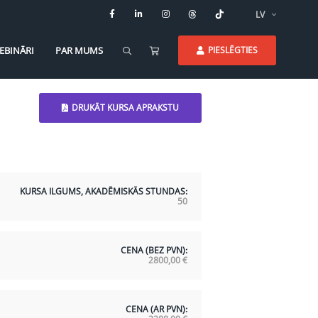
LV
EBINĀRI
PAR MUMS
PIESLĒGTIES
DRUKĀT KURSA APRAKSTU
KURSA ILGUMS, AKADĒMISKĀS STUNDAS:
50
CENA (BEZ PVN):
2800,00
€
CENA (AR PVN):