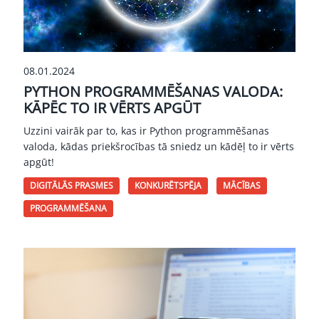
08.01.2024
PYTHON PROGRAMMĒŠANAS VALODA:
KĀPĒC TO IR VĒRTS APGŪT
Uzzini vairāk par to, kas ir Python programmēšanas
valoda, kādas priekšrocības tā sniedz un kādēļ to ir vērts
apgūt!
DIGITĀLĀS PRASMES
KONKURĒTSPĒJA
MĀCĪBAS
PROGRAMMĒŠANA