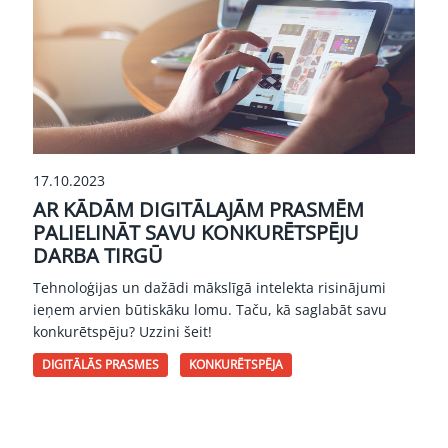
17.10.2023
AR KĀDĀM DIGITĀLAJĀM PRASMĒM
PALIELINĀT SAVU KONKURĒTSPĒJU
DARBA TIRGŪ
Tehnoloģijas un dažādi mākslīgā intelekta risinājumi
ieņem arvien būtiskāku lomu. Taču, kā saglabāt savu
konkurētspēju? Uzzini šeit!
DIGITĀLĀS PRASMES
KONKURĒTSPĒJA