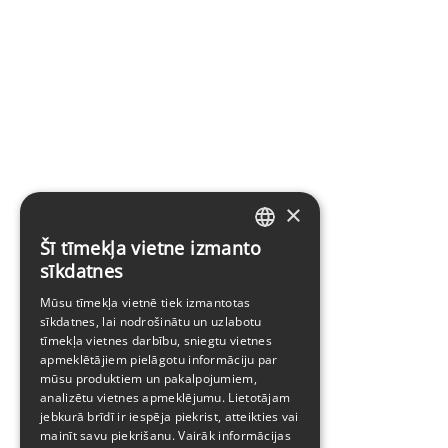
×
Šī tīmekļa vietne izmanto
LATVIAN
sīkdatnes
ENGLISH
Mūsu tīmekļa vietnē tiek izmantotas
sīkdatnes, lai nodrošinātu un uzlabotu
tīmekļa vietnes darbību, sniegtu vietnes
apmeklētājiem pielāgotu informāciju par
mūsu produktiem un pakalpojumiem,
analizētu vietnes apmeklējumu. Lietotājam
jebkurā brīdī ir iespēja piekrist, atteikties vai
mainīt savu piekrišanu. Vairāk informācijas