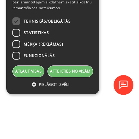
par izmantotajām sīkdatnēm skatīt
sīkdatņu
izmantošanas noteikumos
TEHNISKĀS/OBLIGĀTĀS
STATISTIKAS
MĒRĶA (REKLĀMAS)
FUNKCIONĀLĀS
ATĻAUT VISAS
ATTEIKTIES NO VISĀM
PIELĀGOT IZVĒLI