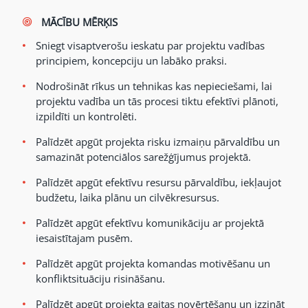
MĀCĪBU MĒRĶIS
Sniegt visaptverošu ieskatu par projektu vadības
principiem, koncepciju un labāko praksi.
Nodrošināt rīkus un tehnikas kas nepieciešami, lai
projektu vadība un tās procesi tiktu efektīvi plānoti,
izpildīti un kontrolēti.
Palīdzēt apgūt projekta risku izmaiņu pārvaldību un
samazināt potenciālos sarežģījumus projektā.
Palīdzēt apgūt efektīvu resursu pārvaldību, iekļaujot
budžetu, laika plānu un cilvēkresursus.
Palīdzēt apgūt efektīvu komunikāciju ar projektā
iesaistītajam pusēm.
Palīdzēt apgūt projekta komandas motivēšanu un
konfliktsituāciju risināšanu.
Palīdzēt apgūt projekta gaitas novērtēšanu un izzināt