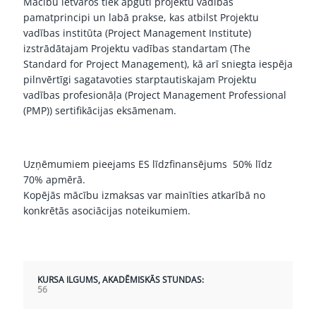
Mācību ietvaros tiek apgūti projektu vadības
pamatprincipi un labā prakse, kas atbilst Projektu
vadības institūta (Project Management Institute)
izstrādātajam Projektu vadības standartam (The
Standard for Project Management), kā arī sniegta iespēja
pilnvērtīgi sagatavoties starptautiskajam Projektu
vadības profesionāļa (Project Management Professional
(PMP)) sertifikācijas eksāmenam.
Uzņēmumiem pieejams ES līdzfinansējums 50% līdz
70% apmērā.
Kopējās mācību izmaksas var mainīties atkarībā no
konkrētās asociācijas noteikumiem.
KURSA ILGUMS, AKADĒMISKĀS STUNDAS:
56