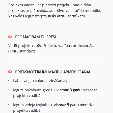
Projektu vadītāji ar pieredzi projektu pārvaldībā
projektos ar plānveida, adaptīvo vai hibrīda metodiku,
kas vēlas iegūt starptautiski atzītu sertifikātu.
PĒC MĀCĪBĀM TU SPĒSI
Vadīt projektus pēc Projektu vadības profesionāļa
(PMP) standarta.
PRIEKŠNOTEIKUMI MĀCĪBU APMEKLĒŠANAI
Labas angļu valodas zināšanas;
Iegūts bakalaura grāds +
vismaz 3 gadu
pieredze
projektu vadībā;
Iegūta vidējā izglītība +
vismaz 5 gadu
pieredze
projektu vadībā.