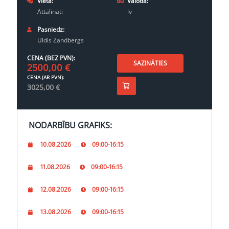
Vieta:
Valoda:
Attālināti
lv
Pasniedz:
Uldis Zandbergs
CENA (BEZ PVN):
SAZINĀTIES
2500,00
€
CENA (AR PVN):
3025,00
€
NODARBĪBU GRAFIKS:
10.08.2026
09:00-16:15
11.08.2026
09:00-16:15
12.08.2026
09:00-16:15
13.08.2026
09:00-16:15