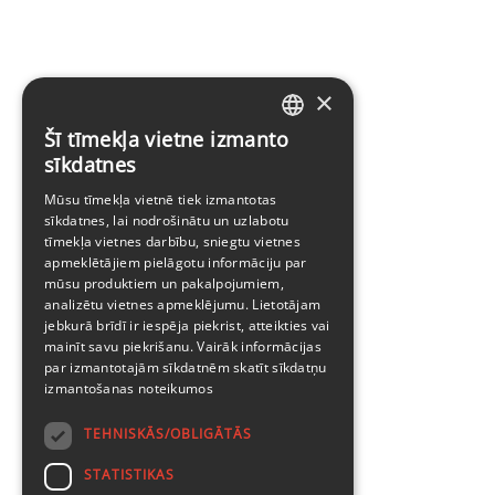
×
Šī tīmekļa vietne izmanto
LATVIAN
sīkdatnes
ENGLISH
Mūsu tīmekļa vietnē tiek izmantotas
sīkdatnes, lai nodrošinātu un uzlabotu
tīmekļa vietnes darbību, sniegtu vietnes
apmeklētājiem pielāgotu informāciju par
mūsu produktiem un pakalpojumiem,
analizētu vietnes apmeklējumu. Lietotājam
jebkurā brīdī ir iespēja piekrist, atteikties vai
mainīt savu piekrišanu. Vairāk informācijas
par izmantotajām sīkdatnēm skatīt
sīkdatņu
izmantošanas noteikumos
TEHNISKĀS/OBLIGĀTĀS
STATISTIKAS