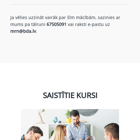
Ja vēlies uzzināt vairāk par šīm mācībām, sazinies ar
mums pa tālruni
67505091
vai raksti e-pastu uz
mrn@bda.lv
.
SAISTĪTIE KURSI