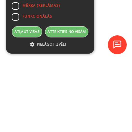
MĒRĶA (REKLĀMAS)
FUNKCIONĀLĀS
ATĻAUT VISAS
ATTEIKTIES NO VISĀM
PIELĀGOT IZVĒLI
Baltijas Datoru Akadēmija (BDA) ir viens no lielākajiem mācību
centriem Latvijā un Baltijas valstīs kopš 1994. gada.
NAVIGĀCIJA