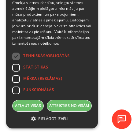
tīmekļa vietnes darbību, sniegtu vietnes
apmeklētājiem pielāgotu informāciju par
mūsu produktiem un pakalpojumiem,
analizētu vietnes apmeklējumu. Lietotājam
jebkurā brīdī ir iespēja piekrist, atteikties vai
mainīt savu piekrišanu. Vairāk informācijas
par izmantotajām sīkdatnēm skatīt
sīkdatņu
izmantošanas noteikumos
TEHNISKĀS/OBLIGĀTĀS
STATISTIKAS
MĒRĶA (REKLĀMAS)
FUNKCIONĀLĀS
ATĻAUT VISAS
ATTEIKTIES NO VISĀM
PIELĀGOT IZVĒLI