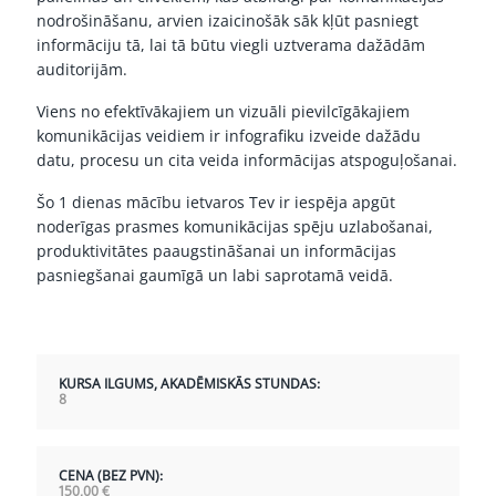
nodrošināšanu, arvien izaicinošāk sāk kļūt pasniegt
informāciju tā, lai tā būtu viegli uztverama dažādām
auditorijām.
Viens no efektīvākajiem un vizuāli pievilcīgākajiem
komunikācijas veidiem ir infografiku izveide dažādu
datu, procesu un cita veida informācijas atspoguļošanai.
Šo 1 dienas mācību ietvaros Tev ir iespēja apgūt
noderīgas prasmes komunikācijas spēju uzlabošanai,
produktivitātes paaugstināšanai un informācijas
pasniegšanai gaumīgā un labi saprotamā veidā.
KURSA ILGUMS, AKADĒMISKĀS STUNDAS:
8
CENA (BEZ PVN):
150,00
€