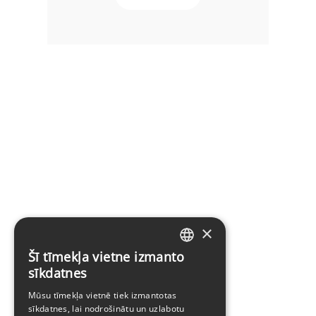
×
Šī tīmekļa vietne izmanto
LATVIAN
sīkdatnes
ENGLISH
Mūsu tīmekļa vietnē tiek izmantotas
sīkdatnes, lai nodrošinātu un uzlabotu