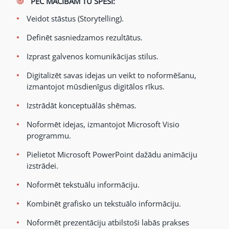
PĒC MĀCĪBĀM TU SPĒSI:
Veidot stāstus (Storytelling).
Definēt sasniedzamos rezultātus.
Izprast galvenos komunikācijas stilus.
Digitalizēt savas idejas un veikt to noformēšanu,
izmantojot mūsdienīgus digitālos rīkus.
Izstrādāt konceptuālās shēmas.
Noformēt idejas, izmantojot Microsoft Visio
programmu.
Pielietot Microsoft PowerPoint dažādu animāciju
izstrādei.
Noformēt tekstuālu informāciju.
Kombinēt grafisko un tekstuālo informāciju.
Noformēt prezentāciju atbilstoši labās prakses