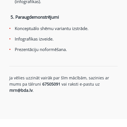
(infografikas).
5.
Paraugdemonstrējumi
Konceptuālo shēmu variantu izstrāde.
Infografikas izveide.
Prezentāciju noformēšana.
Ja vēlies uzzināt vairāk par šīm mācībām, sazinies ar
mums pa tālruni
67505091
vai raksti e-pastu uz
mrn@bda.lv
.