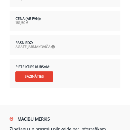
CENA (AR PVN):
181,50
€
PASNIEDZ:
AGATE JARMAKOVIČA
PIETEIKTIES KURSAM:
SAZINĀTIES
MĀCĪBU MĒRĶIS
Zināšanu un prasmju pilnveide par infografikām,