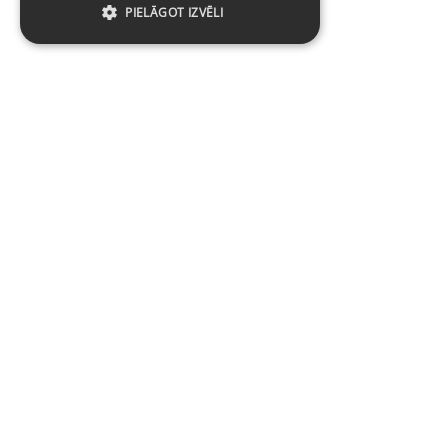
PIELĀGOT IZVĒLI
Baltijas Datoru Akadēmija (BDA) ir viens no
lielākajiem mācību centriem Latvijā un Baltijas
valstīs kopš 1994. gada.