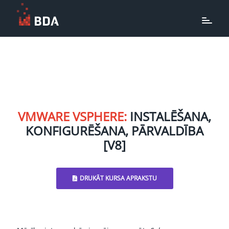
VMWARE VSPHERE:
INSTALĒŠANA,
KONFIGURĒŠANA, PĀRVALDĪBA
[V8]
DRUKĀT KURSA APRAKSTU