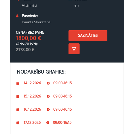
Attālināti
en
Pasniedz:
Imants Šķērstens
CENA (BEZ PVN):
SAZINĀTIES
1800,00
€
CENA (AR PVN):
2178,00
€
NODARBĪBU GRAFIKS:
14.12.2026
09:00-16:15
15.12.2026
09:00-16:15
16.12.2026
09:00-16:15
17.12.2026
09:00-16:15