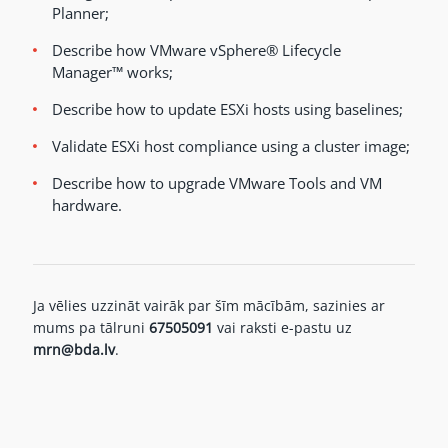
Planner;
Describe how VMware vSphere® Lifecycle
Manager™ works;
Describe how to update ESXi hosts using baselines;
Validate ESXi host compliance using a cluster image;
Describe how to upgrade VMware Tools and VM
hardware.
Ja vēlies uzzināt vairāk par šīm mācībām, sazinies ar
mums pa tālruni
67505091
vai raksti e-pastu uz
mrn@bda.lv
.