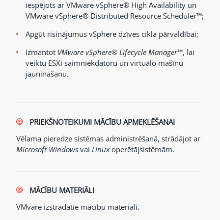
iespējots ar VMware vSphere® High Availability un
VMware vSphere® Distributed Resource Scheduler™;
Apgūt risinājumus vSphere dzīves cikla pārvaldībai;
Izmantot
VMware vSphere® Lifecycle Manager
™, lai
veiktu ESXi saimniekdatoru un virtuālo mašīnu
jaunināšanu.
PRIEKŠNOTEIKUMI MĀCĪBU APMEKLĒŠANAI
Vēlama pieredze sistēmas administrēšanā, strādājot ar
Microsoft Windows
vai
Linux
operētājsistēmām.
MĀCĪBU MATERIĀLI
VMvare izstrādātie mācību materiāli.