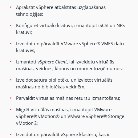
Aprakstīt vSphere atbalstītās uzglabāšanas
tehnoloģijas;
Konfigurēt virtuālo krātuvi, izmantojot iSCSI un NFS
krātuvi;
Izveidot un pārvaldīt VMware vSphere® VMFS datu
krātuves;
Izmantott
vSphere Client
, lai izveidotu virtuālās
mašīnas, veidnes, klonus un momentuzņēmumus;
Izveidot satura bibliotēku un izvietot virtuālās
mašīnas no bibliotēkas veidnēm;
Pārvaldīt virtuālās mašīnas resursu izmantošanu;
Migrēt virtuālās mašīnas, izmantojot VMware
vSphere® vMotion® un VMware vSphere® Storage
vMotion®;
Izveidot un pārvaldīt vSphere klasteru, kas ir