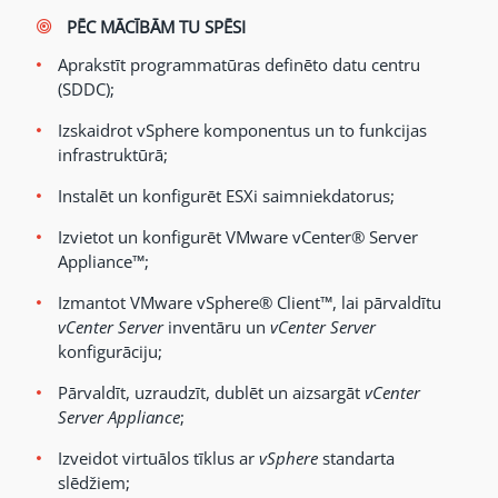
PĒC MĀCĪBĀM TU SPĒSI
Aprakstīt programmatūras definēto datu centru
(SDDC);
Izskaidrot vSphere komponentus un to funkcijas
infrastruktūrā;
Instalēt un konfigurēt ESXi saimniekdatorus;
Izvietot un konfigurēt VMware vCenter® Server
Appliance™;
Izmantot VMware vSphere® Client™, lai pārvaldītu
vCenter Server
inventāru un
vCenter Server
konfigurāciju;
Pārvaldīt, uzraudzīt, dublēt un aizsargāt
vCenter
Server Appliance
;
Izveidot virtuālos tīklus ar
vSphere
standarta
slēdžiem;