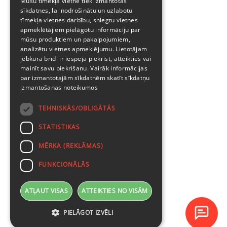
Mūsu tīmekļa vietnē tiek izmantotas
sīkdatnes, lai nodrošinātu un uzlabotu
tīmekļa vietnes darbību, sniegtu vietnes
apmeklētājiem pielāgotu informāciju par
mūsu produktiem un pakalpojumiem,
analizētu vietnes apmeklējumu. Lietotājam
jebkurā brīdī ir iespēja piekrist, atteikties vai
mainīt savu piekrišanu. Vairāk informācijas
par izmantotajām sīkdatnēm skatīt
sīkdatņu
izmantošanas noteikumos
TEHNISKĀS/OBLIGĀTĀS
STATISTIKAS
MĒRĶA (REKLĀMAS)
FUNKCIONĀLĀS
ATĻAUT VISAS
ATTEIKTIES NO VISĀM
PIELĀGOT IZVĒLI