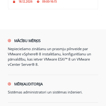
18.12.2026
09:00-16:15
MĀCĪBU MĒRĶIS
Nepieciešamo zināšanu un prasmju pilnveide par
VMware vSphere® 8 instalēšanu, konfigurēšanu un
pārvaldību, kas ietver VMware ESXi™ 8 un VMware
vCenter Server® 8.
MĒRĶAUDITORIJA
Sistēmas administratori un sistēmas inženieri.