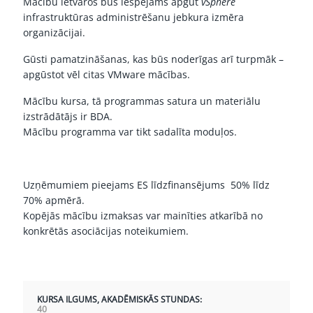
Mācību ietvaros būs iespējams apgūt
vSphere
infrastruktūras administrēšanu jebkura izmēra
organizācijai.
Gūsti pamatzināšanas, kas būs noderīgas arī turpmāk –
apgūstot vēl citas VMware mācības.
Mācību kursa, tā programmas satura un materiālu
izstrādātājs ir BDA.
Mācību programma var tikt sadalīta moduļos.
Uzņēmumiem pieejams ES līdzfinansējums 50% līdz
70% apmērā.
Kopējās mācību izmaksas var mainīties atkarībā no
konkrētās asociācijas noteikumiem.
KURSA ILGUMS, AKADĒMISKĀS STUNDAS:
40