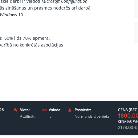
skie darbi ir veidoti
Microsoft Configuration
ās zināšanas un prasmes noderēs arī darbā
Windows
10.
s 50% līdz 70% apmērā.
arībā no konkrētās asociācijas
26
Vieta:
Valoda:
Pasniedz:
CENA (BEZ 
1800,0
Attālināti
lv
Normunds Upenieks
CENA (AR PVN
2178,00
€