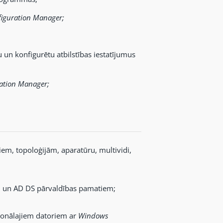
iguration Manager;
u un konfigurētu atbilstības iestatījumus
ation Manager;
liem, topoloģijām, aparatūru, multividi,
 un AD DS pārvaldības pamatiem;
sonālajiem datoriem ar
Windows