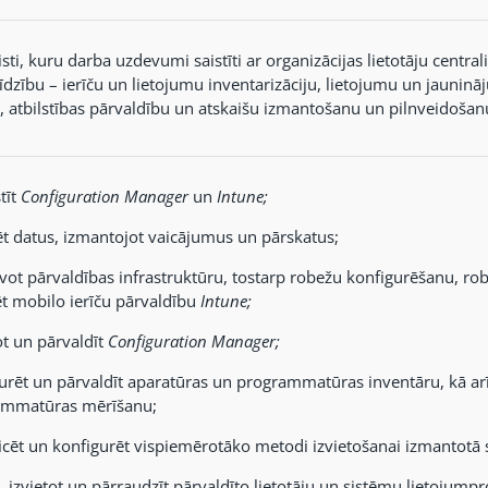
listi, kuru darba uzdevumi saistīti ar organizācijas lietotāju centr
dzību – ierīču un lietojumu inventarizāciju, lietojumu un jauninā
, atbilstības pārvaldību un atskaišu izmantošanu un pilnveidošan
tīt
Configuration Manager
un
Intune;
ēt datus, izmantojot vaicājumus un pārskatus;
vot pārvaldības infrastruktūru, tostarp robežu konfigurēšanu, rob
ēt mobilo ierīču pārvaldību
Intune;
ot un pārvaldīt
Configuration Manager;
urēt un pārvaldīt aparatūras un programmatūras inventāru, kā ar
ammatūras mērīšanu;
ficēt un konfigurēt vispiemērotāko metodi izvietošanai izmantotā s
īt, izvietot un pārraudzīt pārvaldīto lietotāju un sistēmu lietojum