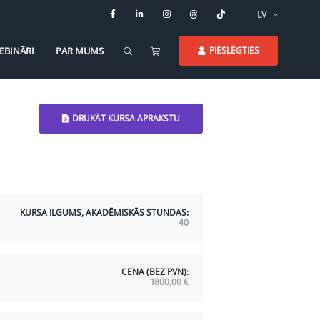
LV
EBINĀRI
PAR MUMS
PIESLĒGTIES
DRUKĀT KURSA APRAKSTU
KURSA ILGUMS, AKADĒMISKĀS STUNDAS:
40
CENA (BEZ PVN):
1800,00
€