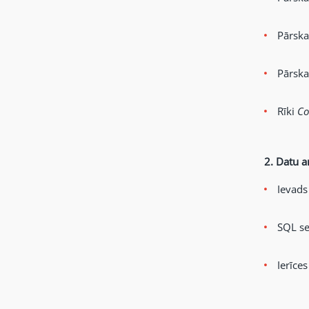
Pārska
Pārska
Rīki
Co
2.
Datu a
Ievads
SQL se
Ierīce