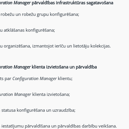
uration Manager
pārvaldības infrastruktūras sagatavošana
 robežu un robežu grupu konfigurēšana;
u atklāšanas konfigurēšana;
u organizēšana, izmantojot ierīču un lietotāju kolekcijas.
uration Manager
klienta izvietošana un pārvaldība
ts par
Configuration Manager
klient
u;
uration Manager
klienta izvietošana;
a statusa konfigurēšana un uzraudzība;
a iestatījumu pārvaldīšana un pārvaldības darbību veikšana.