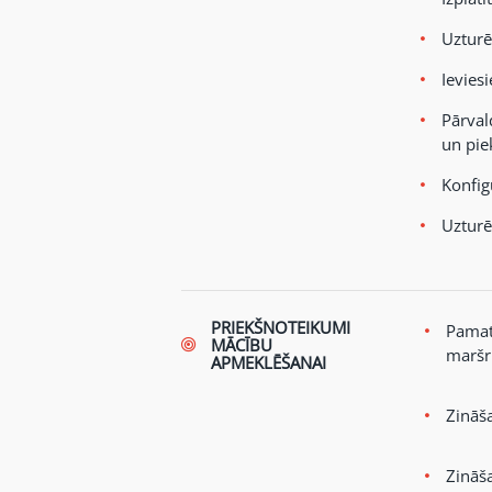
Uzturē
Ievies
Pārval
un pie
Konfig
Uzturē
PRIEKŠNOTEIKUMI
Pamatz
MĀCĪBU
maršr
APMEKLĒŠANAI
Zināš
Zināš