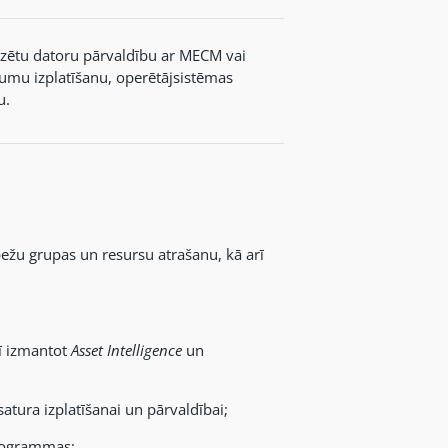
alizētu datoru pārvaldību ar MECM vai
jumu izplatīšanu, operētājsistēmas
u.
ežu grupas un resursu atrašanu, kā arī
ī izmantot
Asset Intelligence
un
atura izplatīšanai un pārvaldībai;
programmas;