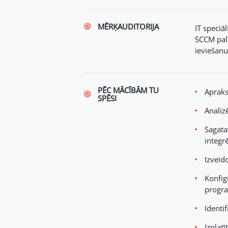
MĒRĶAUDITORIJA
IT speciā
SCCM palī
ieviešanu
PĒC MĀCĪBĀM TU
Apraks
SPĒSI
Analiz
Sagata
integr
Izveid
Konfig
progr
Identi
Izplat