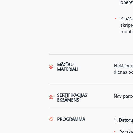
operē
Zināša
skrip
mobilo
MĀCĪBU
Elektroni
MATERIĀLI
dienas p
SERTIFIKĀCIJAS
Nav pare
EKSĀMENS
PROGRAMMA
1. Dator
Pārska