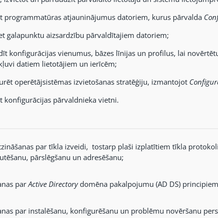
t programmatūras atjauninājumus datoriem, kurus pārvalda
Conf
iet galapunktu aizsardzību pārvaldītajiem datoriem;
dīt konfigurācijas vienumus, bāzes līnijas un profilus, lai novērtēt
kļuvi datiem lietotājiem un ierīcēm;
urēt operētājsistēmas izvietošanas stratēģiju, izmantojot
Configur
t konfigurācijas pārvaldnieka vietni.
ināšanas par tīkla izveidi, tostarp plaši izplatītiem tīkla protoko
utēšanu, pārslēgšanu un adresēšanu;
anas par
Active Directory
domēna pakalpojumu (AD DS) principiem
anas par instalēšanu, konfigurēšanu un problēmu novēršanu per