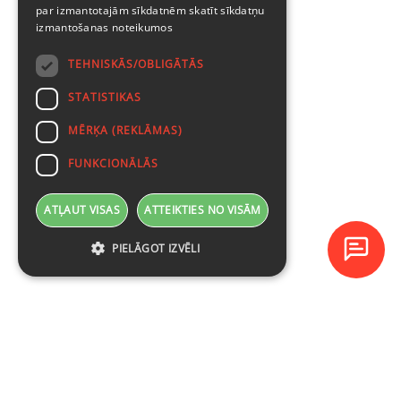
par izmantotajām sīkdatnēm skatīt
sīkdatņu
izmantošanas noteikumos
TEHNISKĀS/OBLIGĀTĀS
STATISTIKAS
MĒRĶA (REKLĀMAS)
FUNKCIONĀLĀS
ATĻAUT VISAS
ATTEIKTIES NO VISĀM
PIELĀGOT IZVĒLI