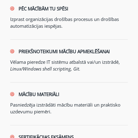
PĒC MĀCĪBĀM TU SPĒSI
Izprast organizācijas drošības procesus un drošības
automatizācijas iespējas.
PRIEKŠNOTEIKUMI MĀCĪBU APMEKLĒŠANAI
Vēlama pieredze IT sistēmu atbalstā vai/un izstrādē,
Linux/Windows shell scripting, Git.
MĀCĪBU MATERIĀLI
Pasniedzēja izstrādāti mācību materiāli un praktisko
uzdevumu piemēri.
SERTIFIKĀCIJAS EKSĀMENS