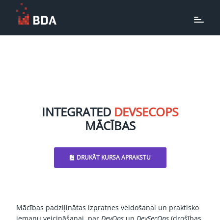
INTEGRATED
DEVSECOPS
MĀCĪBAS
DRUKĀT KURSA APRAKSTU
Mācības padziļinātas izpratnes veidošanai un praktisko
iemaņu veicināšanai par
DevOps
un
DevSecOps
(drošības