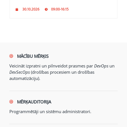
30.10.2026
09:00-16:15
MĀCĪBU MĒRĶIS
Veicināt izpratni un pilnveidot prasmes par
DevOps
un
DevSecOps
(drošības procesiem un drošības
automatizāciju).
MĒRĶAUDITORIJA
Programmētāji un sistēmu administratori.