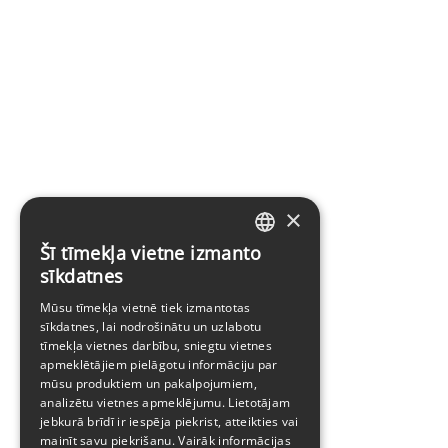
×
Šī tīmekļa vietne izmanto
LATVIAN
sīkdatnes
ENGLISH
Mūsu tīmekļa vietnē tiek izmantotas
sīkdatnes, lai nodrošinātu un uzlabotu
tīmekļa vietnes darbību, sniegtu vietnes
apmeklētājiem pielāgotu informāciju par
mūsu produktiem un pakalpojumiem,
analizētu vietnes apmeklējumu. Lietotājam
jebkurā brīdī ir iespēja piekrist, atteikties vai
mainīt savu piekrišanu. Vairāk informācijas