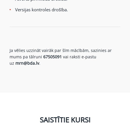
Versijas kontroles drošība.
Ja vēlies uzzināt vairāk par šīm mācībām, sazinies ar
mums pa tālruni
67505091
vai raksti e-pastu
uz
mrn@bda.lv
.
SAISTĪTIE KURSI