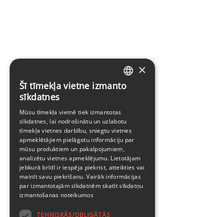
×
Šī tīmekļa vietne izmanto
LATVIAN
sīkdatnes
ENGLISH
Mūsu tīmekļa vietnē tiek izmantotas
sīkdatnes, lai nodrošinātu un uzlabotu
tīmekļa vietnes darbību, sniegtu vietnes
apmeklētājiem pielāgotu informāciju par
mūsu produktiem un pakalpojumiem,
analizētu vietnes apmeklējumu. Lietotājam
jebkurā brīdī ir iespēja piekrist, atteikties vai
mainīt savu piekrišanu. Vairāk informācijas
par izmantotajām sīkdatnēm skatīt
sīkdatņu
izmantošanas noteikumos
TEHNISKĀS/OBLIGĀTĀS