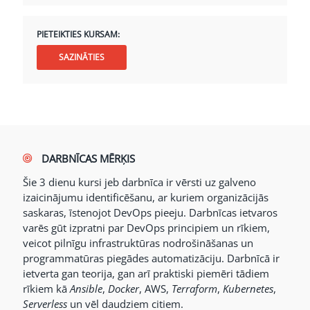
PIETEIKTIES KURSAM:
SAZINĀTIES
DARBNĪCAS MĒRĶIS
Šie 3 dienu kursi jeb darbnīca ir vērsti uz galveno
izaicinājumu identificēšanu, ar kuriem organizācijās
saskaras, īstenojot DevOps pieeju. Darbnīcas ietvaros
varēs gūt izpratni par DevOps principiem un rīkiem,
veicot pilnīgu infrastruktūras nodrošināšanas un
programmatūras piegādes automatizāciju. Darbnīcā ir
ietverta gan teorija, gan arī praktiski piemēri tādiem
rīkiem kā
Ansible
,
Docker
, AWS,
Terraform
,
Kubernetes
,
Serverless
un vēl daudziem citiem.