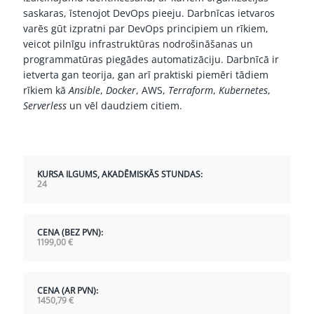
saskaras, īstenojot DevOps pieeju. Darbnīcas ietvaros
varēs gūt izpratni par DevOps principiem un rīkiem,
veicot pilnīgu infrastruktūras nodrošināšanas un
programmatūras piegādes automatizāciju. Darbnīcā ir
ietverta gan teorija, gan arī praktiski piemēri tādiem
rīkiem kā
Ansible
,
Docker
, AWS,
Terraform
,
Kubernetes
,
Serverless
un vēl daudziem citiem.
KURSA ILGUMS, AKADĒMISKĀS STUNDAS:
24
CENA (BEZ PVN):
1199,00
€
CENA (AR PVN):
1450,79
€