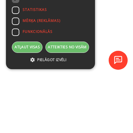
STATISTIKAS
MĒRĶA (REKLĀMAS)
FUNKCIONĀLĀS
ATĻAUT VISAS
ATTEIKTIES NO VISĀM
PIELĀGOT IZVĒLI
Baltijas Datoru Akadēmija (BDA) ir viens no lielākajiem mācību
centriem Latvijā un Baltijas valstīs kopš 1994. gada.