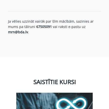
Ja vēlies uzzināt vairāk par šīm mācībām, sazinies ar
mums pa tālruni
67505091
vai raksti e-pastu uz
mrn@bda.lv
.
SAISTĪTIE KURSI