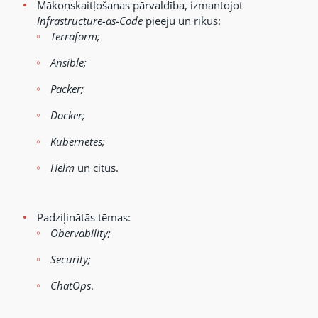
Mākoņskaitļošanas pārvaldība, izmantojot
Infrastructure-as-Code
pieeju un rīkus:
Terraform;
Ansible;
Packer;
Docker;
Kubernetes;
Helm
un citus.
Padziļinātās tēmas:
Obervability;
Security;
ChatOps
.