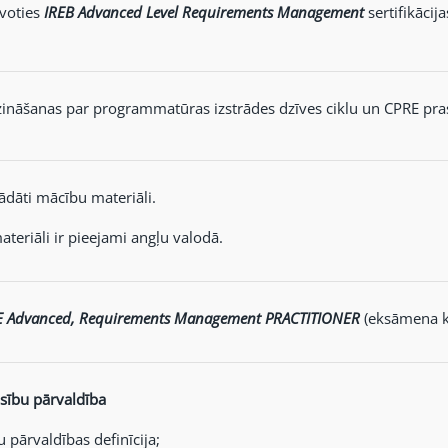
voties
IREB Advanced Level Requirements Management
sertifikāci
ināšanas par programmatūras izstrādes dzīves ciklu un CPRE pras
ādāti mācību materiāli.
teriāli ir pieejami angļu valodā.
E Advanced, Requirements Management PRACTITIONER
(eksāmena kā
asību pārvaldība
u pārvaldības definīcija;