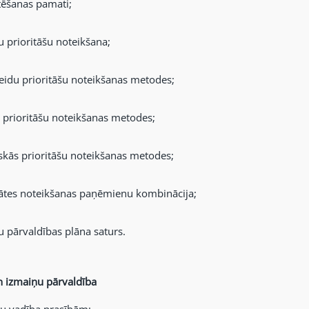
ēšanas pamati;
u prioritāšu noteikšana;
eidu prioritāšu noteikšanas metodes;
prioritāšu noteikšanas metodes;
iskās prioritāšu noteikšanas metodes;
tātes noteikšanas paņēmienu kombinācija;
u pārvaldības plāna saturs.
n izmaiņu pārvaldība