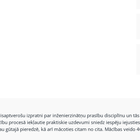
visaptverošu izpratni par inženierzinātņu prasību disciplīnu un tās
cību procesā iekļautie praktiskie uzdevumi sniedz iespēju iejustie
jau gūtajā pieredzē, kā arī mācoties citam no cita. Mācības veido 