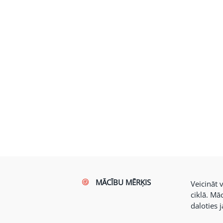
MĀCĪBU MĒRĶIS
Veicināt 
ciklā. Mā
daloties 