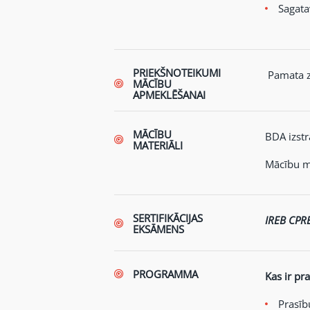
Sagata
PRIEKŠNOTEIKUMI
Pamata z
MĀCĪBU
APMEKLĒŠANAI
MĀCĪBU
BDA izstr
MATERIĀLI
Mācību ma
SERTIFIKĀCIJAS
IREB CPR
EKSĀMENS
PROGRAMMA
Kas ir pr
Prasīb