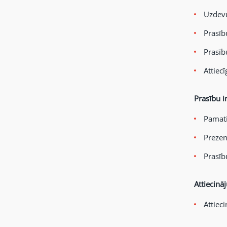
Uzdevu
Prasīb
Prasīb
Attiecī
Prasību i
Pamati
Prezen
Prasīb
Attiecinā
Attiec