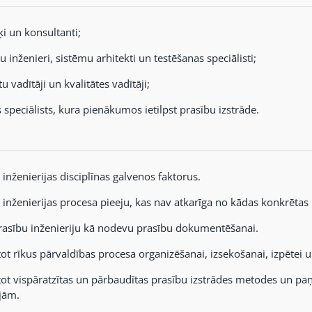
ķi un konsultanti;
 inženieri, sistēmu arhitekti un testēšanas speciālisti;
u vadītāji un kvalitātes vadītāji;
s speciālists, kura pienākumos ietilpst prasību izstrāde.
 inženierijas disciplīnas galvenos faktorus.
t inženierijas procesa pieeju, kas nav atkarīga no kādas konkrētas
prasību inženieriju kā nodevu prasību dokumentēšanai.
ot rīkus pārvaldības procesa organizēšanai, izsekošanai, izpētei 
ot vispāratzītas un pārbaudītas prasību izstrādes metodes un paņ
ijām.