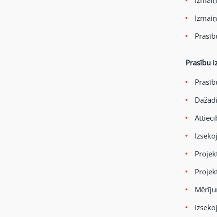
Izmaiņ
Izmaiņ
Prasīb
Prasību 
Prasīb
Dažādi
Attiecī
Izseko
Projek
Projek
Mērīju
Izseko