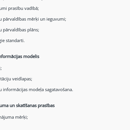
mi prasību vadībā;
u pārvaldības mērķi un ieguvumi;
u pārvaldības plāns;
gie standarti.
nformācijas modelis
;
tāciju veidlapas;
u informācijas modeļa sagatavošana.
juma un skatīšanas prasības
inājuma mērķi;