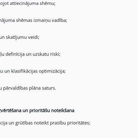
ojot attiecinājuma shēmu;
inājuma shēmas izmaiņu vadība;
un skatījumu veidi;
u definīcija un uzskatu riski;
u un klasifikācijas optimizācija;
u pārvaldības plāna saturs.
zvērtēšana un prioritāšu noteikšana
cija un grūtības noteikt prasību prioritātes;