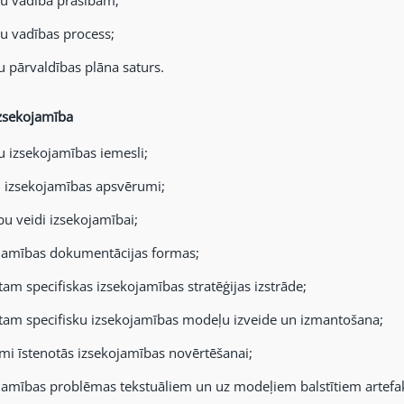
u vadība prasībām;
u vadības process;
u pārvaldības plāna saturs.
izsekojamība
u izsekojamības iemesli;
 izsekojamības apsvērumi;
bu veidi izsekojamībai;
jamības dokumentācijas formas;
tam specifiskas izsekojamības stratēģijas izstrāde;
tam specifisku izsekojamības modeļu izveide un izmantošana;
mi īstenotās izsekojamības novērtēšanai;
jamības problēmas tekstuāliem un uz modeļiem balstītiem artefa