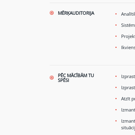
MĒRĶAUDITORIJA
Analīti
Sistēmu
Projekt
Ikvien
PĒC MĀCĪBĀM TU
Izprast
SPĒSI
Izpras
Atzīt 
Izmant
Izmant
situāc