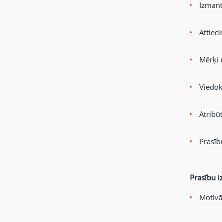
Izmant
Attiec
Mērķi 
Viedokļ
Atribūt
Prasīb
Prasību i
Motivā