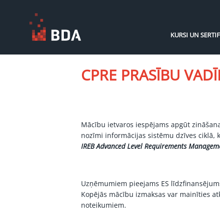
KURSI UN SERTIF
CPRE PRASĪBU VAD
Mācību ietvaros iespējams apgūt zināšanas
nozīmi informācijas sistēmu dzīves ciklā, k
IREB Advanced Level Requirements Managem
Uzņēmumiem pieejams ES līdzfinansējum
Kopējās mācību izmaksas var mainīties atk
noteikumiem.