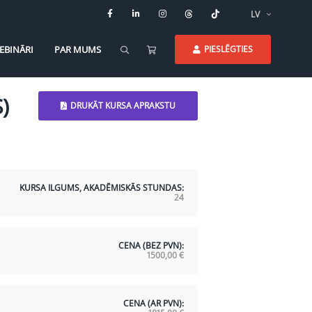
LV
EBINĀRI
PAR MUMS
PIESLĒGTIES
)
DRUKĀT KURSA APRAKSTU
KURSA ILGUMS, AKADĒMISKĀS STUNDAS:
24
CENA (BEZ PVN):
1500,00
€
CENA (AR PVN):