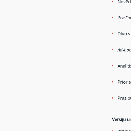
Novērt
Prasīb
Divu v
Ad-hoc
Analīt
Priori
Prasīb
Versiju u