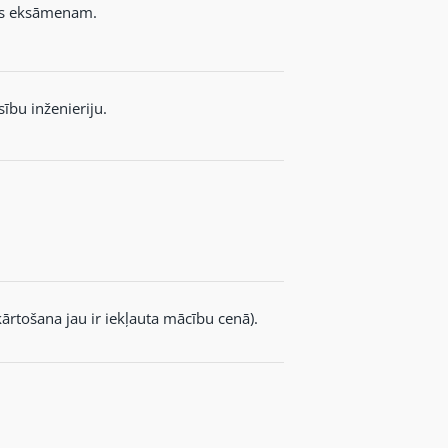
jas eksāmenam.
ību inženieriju.
rtošana jau ir iekļauta mācību cenā).