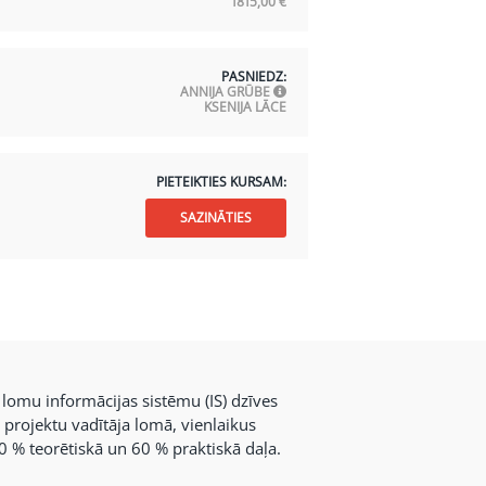
1815,00
€
PASNIEDZ:
ANNIJA GRŪBE
KSENIJA LĀCE
PIETEIKTIES KURSAM:
SAZINĀTIES
 lomu informācijas sistēmu (IS) dzīves
s
projektu vadītāja lomā, vienlaikus
40 % teorētiskā un 60 % praktiskā daļa.