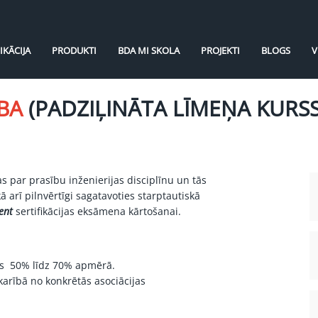
IKĀCIJA
PRODUKTI
BDA MI SKOLA
PROJEKTI
BLOGS
V
ĪBA
(PADZIĻINĀTA LĪMEŅA KURSS
 par prasību inženierijas disciplīnu un tās
ā arī pilnvērtīgi sagatavoties starptautiskā
ent
sertifikācijas eksāmena kārtošanai.
s 50% līdz 70% apmērā.
arībā no konkrētās asociācijas