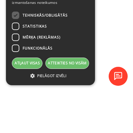
izmantošanas noteikumos
TEHNISKĀS/OBLIGĀTĀS
STATISTIKAS
MĒRĶA (REKLĀMAS)
FUNKCIONĀLĀS
ATĻAUT VISAS
ATTEIKTIES NO VISĀM
PIELĀGOT IZVĒLI