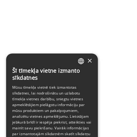
×
Šī tīmekļa vietne izmanto
LATVIAN
sīkdatnes
ENGLISH
Mūsu tīmekļa vietnē tiek izmantotas
sīkdatnes, lai nodrošinātu un uzlabotu
tīmekļa vietnes darbību, sniegtu vietnes
apmeklētājiem pielāgotu informāciju par
mūsu produktiem un pakalpojumiem,
analizētu vietnes apmeklējumu. Lietotājam
jebkurā brīdī ir iespēja piekrist, atteikties vai
mainīt savu piekrišanu. Vairāk informācijas
par izmantotajām sīkdatnēm skatīt
sīkdatņu