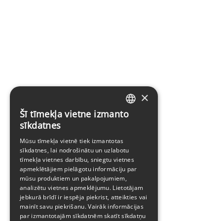
×
Šī tīmekļa vietne izmanto
LATVIAN
sīkdatnes
ENGLISH
Mūsu tīmekļa vietnē tiek izmantotas
sīkdatnes, lai nodrošinātu un uzlabotu
tīmekļa vietnes darbību, sniegtu vietnes
apmeklētājiem pielāgotu informāciju par
mūsu produktiem un pakalpojumiem,
analizētu vietnes apmeklējumu. Lietotājam
jebkurā brīdī ir iespēja piekrist, atteikties vai
mainīt savu piekrišanu. Vairāk informācijas
par izmantotajām sīkdatnēm skatīt
sīkdatņu