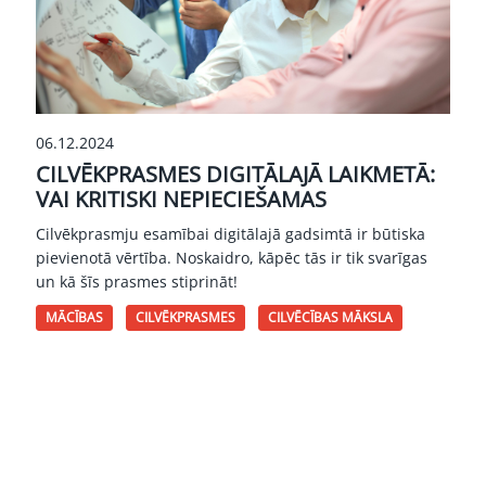
06.12.2024
CILVĒKPRASMES DIGITĀLAJĀ LAIKMETĀ:
VAI KRITISKI NEPIECIEŠAMAS
Cilvēkprasmju esamībai digitālajā gadsimtā ir būtiska
pievienotā vērtība. Noskaidro, kāpēc tās ir tik svarīgas
un kā šīs prasmes stiprināt!
MĀCĪBAS
CILVĒKPRASMES
CILVĒCĪBAS MĀKSLA