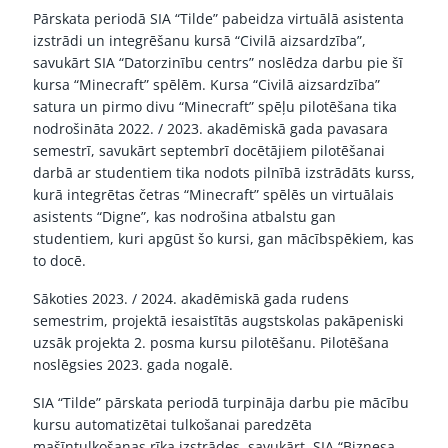
Pārskata periodā SIA “Tilde” pabeidza virtuālā asistenta
izstrādi un integrēšanu kursā “Civilā aizsardzība”,
savukārt SIA “Datorzinību centrs” noslēdza darbu pie šī
kursa “Minecraft” spēlēm. Kursa “Civilā aizsardzība”
satura un pirmo divu “Minecraft” spēļu pilotēšana tika
nodrošināta 2022. / 2023. akadēmiskā gada pavasara
semestrī, savukārt septembrī docētājiem pilotēšanai
darbā ar studentiem tika nodots pilnībā izstrādāts kurss,
kurā integrētas četras “Minecraft” spēlēs un virtuālais
asistents “Digne”, kas nodrošina atbalstu gan
studentiem, kuri apgūst šo kursi, gan mācībspēkiem, kas
to docē.
Sākoties 2023. / 2024. akadēmiskā gada rudens
semestrim, projektā iesaistītās augstskolas pakāpeniski
uzsāk projekta 2. posma kursu pilotēšanu. Pilotēšana
noslēgsies 2023. gada nogalē.
SIA “Tilde” pārskata periodā turpināja darbu pie mācību
kursu automatizētai tulkošanai paredzēta
mašīntulkošanas rīka izstrādes, savukārt, SIA “Biznesa,