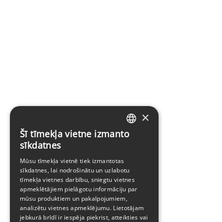
×
Šī tīmekļa vietne izmanto
LATVIAN
sīkdatnes
ENGLISH
Mūsu tīmekļa vietnē tiek izmantotas
sīkdatnes, lai nodrošinātu un uzlabotu
tīmekļa vietnes darbību, sniegtu vietnes
apmeklētājiem pielāgotu informāciju par
mūsu produktiem un pakalpojumiem,
analizētu vietnes apmeklējumu. Lietotājam
jebkurā brīdī ir iespēja piekrist, atteikties vai