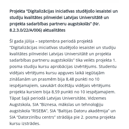
Projekta
“Digitalizācijas iniciatīvas studējošo iesaistei un
studiju kvalitātes pilnveidei Latvijas Universitātē un
projekta sadarbības partneru augstskolās” (Nr.
8.2.3.0/22/A/006) aktualitātes
Šī gada jūlija – septembra periodā projektā
“Digitalizācijas iniciatīvas studējošo iesaistei un studiju
kvalitātes pilnveidei Latvijas Universitātē un projekta
sadarbības partneru augstskolās” tika veikts projekta 1.
posma studiju kursu aprobācijas izvērtējums. Studentu
vidējais vērtējums kursu apguves laikā iegūtajām
zināšanām un prasmēm bija 8,48 punkti no 10
iespējamajiem, savukārt docētāju vidējais vērtējums
projekta kursiem bija 8,59 punkti no 10 iespējamajiem.
Tāpat šajā periodā Latvijas Universitāte, Vidzemes
Augstskola, SIA “Biznesa, mākslas un tehnoloģiju
augstskola “RISEBA”, SIA “Baltijas Datoru akadēmija” un
SIA “Datorzinību centrs” strādāja pie 2. posma projekta
kursu izstrādes.