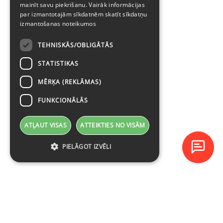
mainīt savu piekrišanu. Vairāk informācijas
par izmantotajām sīkdatnēm skatīt
sīkdatņu
izmantošanas noteikumos
TEHNISKĀS/OBLIGĀTĀS
STATISTIKAS
MĒRĶA (REKLĀMAS)
FUNKCIONĀLĀS
ATĻAUT VISAS
ATTEIKTIES NO VISĀM
PIELĀGOT IZVĒLI