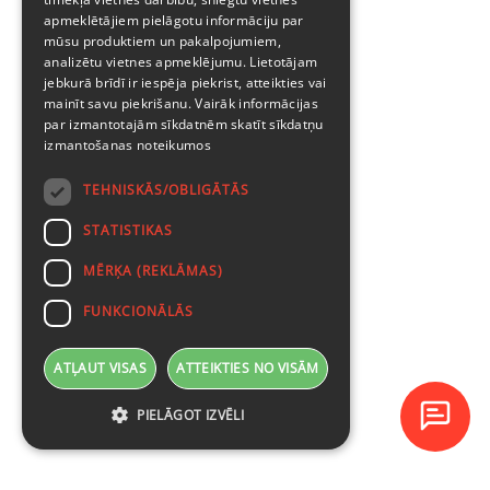
apmeklētājiem pielāgotu informāciju par
mūsu produktiem un pakalpojumiem,
analizētu vietnes apmeklējumu. Lietotājam
jebkurā brīdī ir iespēja piekrist, atteikties vai
mainīt savu piekrišanu. Vairāk informācijas
par izmantotajām sīkdatnēm skatīt
sīkdatņu
izmantošanas noteikumos
TEHNISKĀS/OBLIGĀTĀS
STATISTIKAS
MĒRĶA (REKLĀMAS)
FUNKCIONĀLĀS
ATĻAUT VISAS
ATTEIKTIES NO VISĀM
PIELĀGOT IZVĒLI