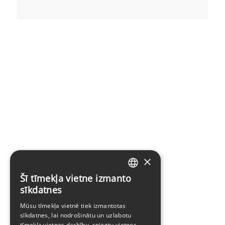
×
Šī tīmekļa vietne izmanto
LATVIAN
sīkdatnes
ENGLISH
Mūsu tīmekļa vietnē tiek izmantotas
sīkdatnes, lai nodrošinātu un uzlabotu
tīmekļa vietnes darbību, sniegtu vietnes