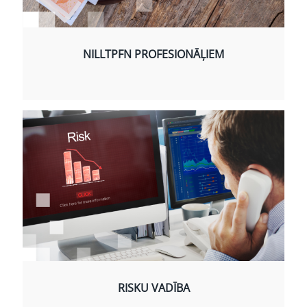
NILLTPFN PROFESIONĀĻIEM
RISKU VADĪBA