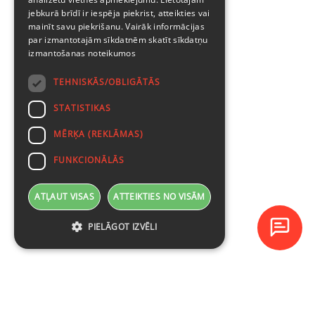
jebkurā brīdī ir iespēja piekrist, atteikties vai
mainīt savu piekrišanu. Vairāk informācijas
par izmantotajām sīkdatnēm skatīt
sīkdatņu
izmantošanas noteikumos
TEHNISKĀS/OBLIGĀTĀS
STATISTIKAS
MĒRĶA (REKLĀMAS)
FUNKCIONĀLĀS
ATĻAUT VISAS
ATTEIKTIES NO VISĀM
PIELĀGOT IZVĒLI