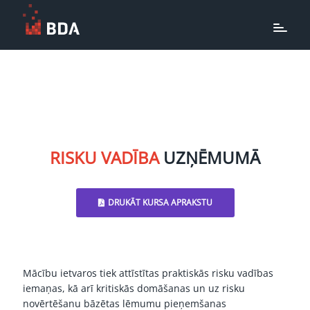
RISKU VADĪBA
UZŅĒMUMĀ
DRUKĀT KURSA APRAKSTU
Mācību ietvaros tiek attīstītas praktiskās risku vadības
iemaņas, kā arī kritiskās domāšanas un uz risku
novērtēšanu bāzētas lēmumu pieņemšanas