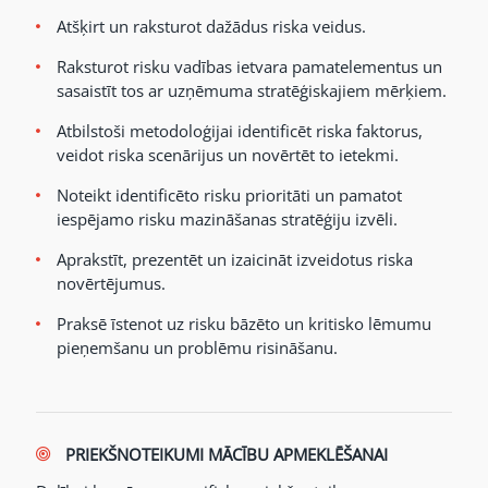
Atšķirt un raksturot dažādus riska veidus.
Raksturot risku vadības ietvara pamatelementus un
sasaistīt tos ar uzņēmuma stratēģiskajiem mērķiem.
Atbilstoši metodoloģijai identificēt riska faktorus,
veidot riska scenārijus un novērtēt to ietekmi.
Noteikt identificēto risku prioritāti un pamatot
iespējamo risku mazināšanas stratēģiju izvēli.
Aprakstīt, prezentēt un izaicināt izveidotus riska
novērtējumus.
Praksē īstenot uz risku bāzēto un kritisko lēmumu
pieņemšanu un problēmu risināšanu.
PRIEKŠNOTEIKUMI MĀCĪBU APMEKLĒŠANAI