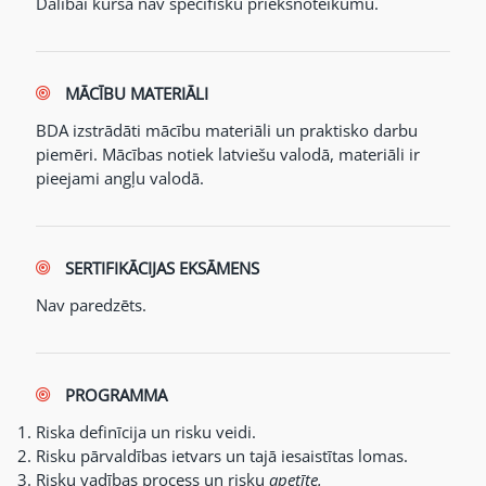
Dalībai kursā nav specifisku priekšnoteikumu.
MĀCĪBU MATERIĀLI
BDA izstrādāti mācību materiāli un praktisko darbu
piemēri. Mācības notiek latviešu valodā, materiāli ir
pieejami angļu valodā.
SERTIFIKĀCIJAS EKSĀMENS
Nav paredzēts.
PROGRAMMA
Riska definīcija un risku veidi.
Risku pārvaldības ietvars un tajā iesaistītas lomas.
Risku vadības process un risku
apetīte.