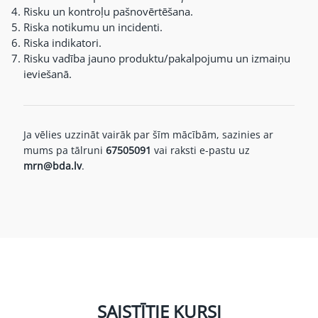
Risku un kontroļu pašnovērtēšana.
Riska notikumu un incidenti.
Riska indikatori.
Risku vadība jauno produktu/pakalpojumu un izmaiņu
ieviešanā.
Ja vēlies uzzināt vairāk par šīm mācībām, sazinies ar
mums pa tālruni
67505091
vai raksti e-pastu uz
mrn@bda.lv
.
SAISTĪTIE KURSI