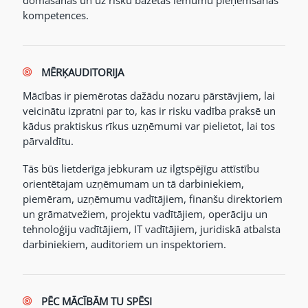
domāšanas un uz risku bāzētas lēmumu pieņemšanas
kompetences.
MĒRĶAUDITORIJA
Mācības ir piemērotas dažādu nozaru pārstāvjiem, lai
veicinātu izpratni par to, kas ir risku vadība praksē un
kādus praktiskus rīkus uzņēmumi var pielietot, lai tos
pārvaldītu.
Tās būs lietderīga jebkuram uz ilgtspējīgu attīstību
orientētajam uzņēmumam un tā darbiniekiem,
piemēram, uzņēmumu vadītājiem, finanšu direktoriem
un grāmatvežiem, projektu vadītājiem, operāciju un
tehnoloģiju vadītājiem, IT vadītājiem, juridiskā atbalsta
darbiniekiem, auditoriem un inspektoriem.
PĒC MĀCĪBĀM TU SPĒSI