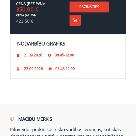
CENA (BEZ PVN):
SAZINĀTIES
350,00
€
CENA (AR PVN):
423,50
€
NODARBĪBU GRAFIKS:
21.09.2026
08:45-12:00
23.09.2026
08:45-12:00
MĀCĪBU MĒRĶIS
Pilnveidot praktiskās risku vadības iemaņas, kritiskās