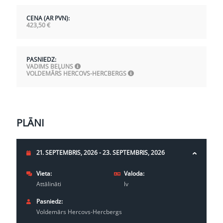
CENA (AR PVN):
423,50
€
PASNIEDZ:
VADIMS BEĻUNS
VOLDEMĀRS HERCOVS-HERCBERGS
PLĀNI
21. SEPTEMBRIS, 2026 - 23. SEPTEMBRIS, 2026
Vieta:
Valoda:
Attālināti
lv
Pasniedz:
Voldemārs Hercovs-Hercbergs