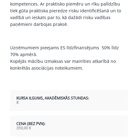
kompetences. Ar praktisko piemēru un rīku palīdzību
tiek gūta praktiska pieredze risku identificēšanā un to
vadībā un ieskats par to, kā dažādi risku vadības
paņēmieni darbojas praksē.
Uzņēmumiem pieejams ES līdzfinansējums 50% līdz
70% apmērā.
Kopējās mācību izmaksas var mainīties atkarībā no
konkrētās asociācijas noteikumiem.
KURSA ILGUMS, AKADĒMISKĀS STUNDAS:
8
CENA (BEZ PVN):
350,00
€