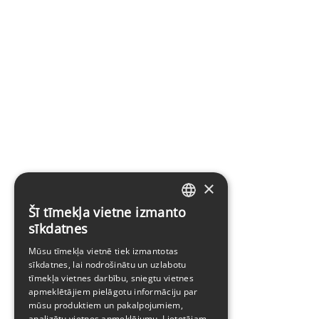
×
Šī tīmekļa vietne izmanto
LATVIAN
sīkdatnes
ENGLISH
Mūsu tīmekļa vietnē tiek izmantotas
sīkdatnes, lai nodrošinātu un uzlabotu
tīmekļa vietnes darbību, sniegtu vietnes
apmeklētājiem pielāgotu informāciju par
mūsu produktiem un pakalpojumiem,
analizētu vietnes apmeklējumu. Lietotājam