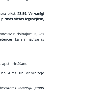
ra plkst. 23:59. Veiksmīgi
 pirmās vietas ieguvējiem,
novatīvus risinājumus, kas
petences, kā arī mācīšanās
s apstiprināšanu
.
 nolikums
un
vienreizējo
ersitātes inovāciju granti