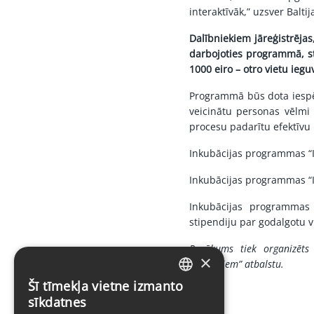
interaktīvāk,” uzsver Balt
Dalībniekiem jāreģistrējas
darbojoties programmā, st
1000 eiro – otro vietu iegu
Programmā būs dota iesp
veicinātu personas vēlmi 
procesu padarītu efektīvu
Inkubācijas programmas “I
Inkubācijas programmas “I
Inkubācijas programmas 
stipendiju par godalgotu 
Pasākums tiek organizēts 
×
studentiem” atbalstu.
Šī tīmekļa vietne izmanto
LATVIAN
sīkdatnes