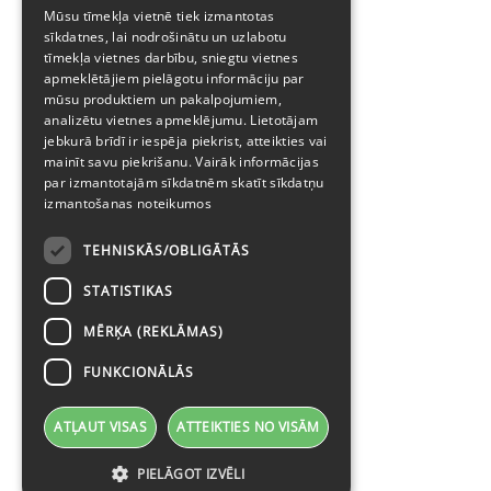
ENGLISH
Mūsu tīmekļa vietnē tiek izmantotas
sīkdatnes, lai nodrošinātu un uzlabotu
tīmekļa vietnes darbību, sniegtu vietnes
apmeklētājiem pielāgotu informāciju par
mūsu produktiem un pakalpojumiem,
analizētu vietnes apmeklējumu. Lietotājam
jebkurā brīdī ir iespēja piekrist, atteikties vai
mainīt savu piekrišanu. Vairāk informācijas
par izmantotajām sīkdatnēm skatīt
sīkdatņu
izmantošanas noteikumos
TEHNISKĀS/OBLIGĀTĀS
STATISTIKAS
MĒRĶA (REKLĀMAS)
FUNKCIONĀLĀS
ATĻAUT VISAS
ATTEIKTIES NO VISĀM
PIELĀGOT IZVĒLI