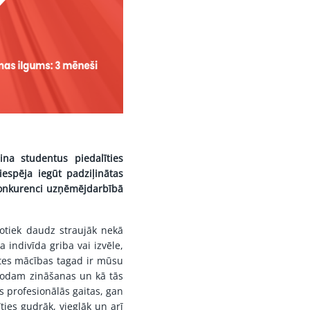
ina studentus piedalīties
espēja iegūt padziļinātas
 konkurenci uzņēmējdarbībā
otiek daudz straujāk nekā
indivīda griba vai izvēle,
istes mācības tagad ir mūsu
trodam zināšanas un kā tās
as profesionālās gaitas, gan
ties gudrāk, vieglāk un arī