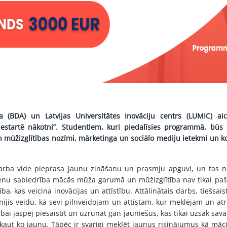
a (BDA) un Latvijas Universitātes Inovāciju centrs (LUMIC) aic
estartē nākotni”. Studentiem, kuri piedalīsies programmā, būs i
un mūžizglītības nozīmi, mārketinga un sociālo mediju ietekmi un
rba vide pieprasa jaunu zināšanu un prasmju apguvi, un tas n
ienu sabiedrība mācās mūža garumā un mūžizglītība nav tikai paša 
ība, kas veicina inovācijas un attīstību. Attālinātais darbs, tiešsa
ainījis veidu, kā sevi pilnveidojam un attīstam, kur meklējam un a
bai jāspēj piesaistīt un uzrunāt gan jauniešus, kas tikai uzsāk sav
kaut ko jaunu. Tāpēc ir svarīgi meklēt jaunus risinājumus kā mācī