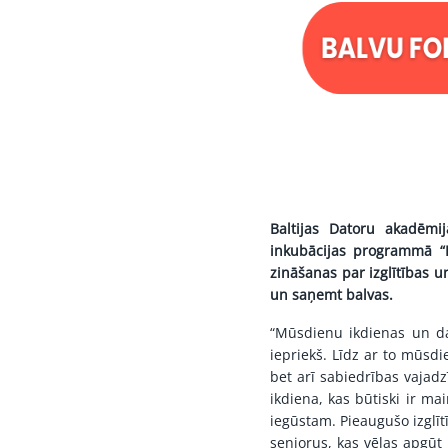
Baltijas Datoru akadēmij
inkubācijas programmā “I
zināšanas par izglītības 
un saņemt balvas.
“Mūsdienu ikdienas un da
iepriekš. Līdz ar to mūsd
bet arī sabiedrības vajadz
ikdiena, kas būtiski ir m
iegūstam. Pieaugušo izglītī
seniorus, kas vēlas apgūt 