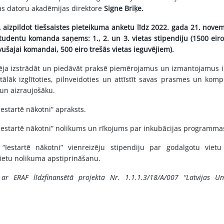
ijas datoru akadēmijas direktore
Signe Briķe.
,
aizpildot tiešsaistes pieteikuma anketu
līdz 2022. gada 21. novemb
udentu komanda saņems: 1., 2. un 3. vietas stipendiju (1500 eiro
vušajai komandai, 500 eiro trešās vietas ieguvējiem).
ēja
izstrādāt un piedāvāt praksē piemērojamus un izmantojamus i
tālāk izglītoties, pilnveidoties un attīstīt savas prasmes un kom
 un aizraujošāku.
estartē nākotni”
apraksts
.
estartē nākotni”
nolikums
un
rīkojums par inkubācijas programma
“Iestartē nākotni”
vienreizēju stipendiju par godalgotu vietu
vietu nolikuma apstiprināšanu
.
ar ERAF līdzfinansētā projekta Nr. 1.1.1.3/18/A/007 “Latvijas Univ