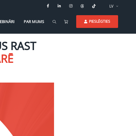
LV
EBINĀRI
PAR MUMS
PIESLĒGTIES
S RAST
ARĒ