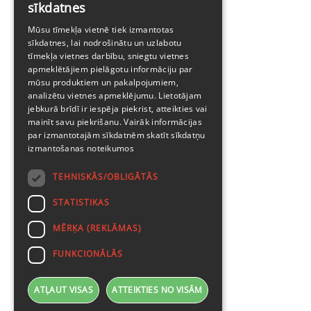
sīkdatnes
ENGLISH
Mūsu tīmekļa vietnē tiek izmantotas
sīkdatnes, lai nodrošinātu un uzlabotu
tīmekļa vietnes darbību, sniegtu vietnes
apmeklētājiem pielāgotu informāciju par
mūsu produktiem un pakalpojumiem,
analizētu vietnes apmeklējumu. Lietotājam
jebkurā brīdī ir iespēja piekrist, atteikties vai
mainīt savu piekrišanu. Vairāk informācijas
par izmantotajām sīkdatnēm skatīt
sīkdatņu
izmantošanas noteikumos
TEHNISKĀS/OBLIGĀTĀS
STATISTIKAS
MĒRĶA (REKLĀMAS)
FUNKCIONĀLĀS
ATĻAUT VISAS
ATTEIKTIES NO VISĀM