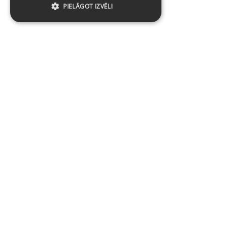
PIELĀGOT IZVĒLI
Baltijas Datoru Akadēmija (BDA) ir viens no
lielākajiem mācību centriem Latvijā un Baltijas
valstīs kopš 1994. gada.