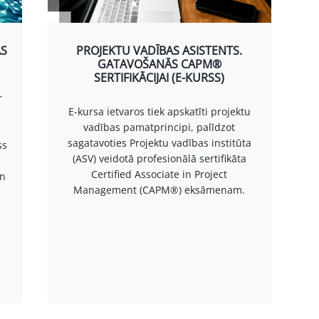
AS
PROJEKTU VADĪBAS ASISTENTS.
GATAVOŠANĀS CAPM®
SERTIFIKĀCIJAI (E-KURSS)
r
E-kursa ietvaros tiek apskatīti projektu
vadības pamatprincipi, palīdzot
sagatavoties Projektu vadības institūta
ss
(ASV) veidotā profesionālā sertifikāta
Certified Associate in Project
an
Management (CAPM®) eksāmenam.