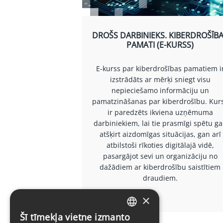
DROŠS DARBINIEKS. KIBERDROŠĪB
PAMATI (E-KURSS)
E-kurss par kiberdrošības pamatiem i
izstrādāts ar mērķi sniegt visu
nepieciešamo informāciju un
pamatzināšanas par kiberdrošību. Kur
ir paredzēts ikviena uzņēmuma
darbiniekiem, lai tie prasmīgi spētu g
atšķirt aizdomīgas situācijas, gan arī
atbilstoši rīkoties digitālajā vidē,
pasargājot sevi un organizāciju no
dažādiem ar kiberdrošību saistītiem
draudiem.
×
Šī tīmekļa vietne izmanto
LATVIAN