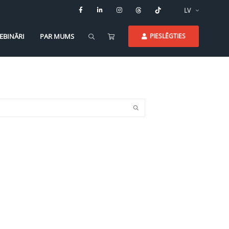
LV
EBINĀRI
PAR MUMS
PIESLĒGTIES