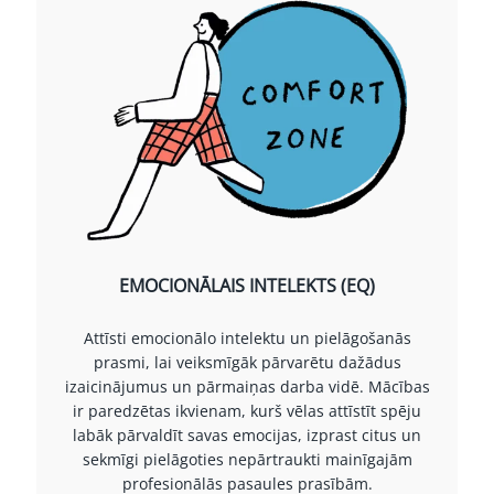
EMOCIONĀLAIS INTELEKTS (EQ)
Attīsti emocionālo intelektu un pielāgošanās
prasmi, lai veiksmīgāk pārvarētu dažādus
izaicinājumus un pārmaiņas darba vidē. Mācības
ir paredzētas ikvienam, kurš vēlas attīstīt spēju
labāk pārvaldīt savas emocijas, izprast citus un
sekmīgi pielāgoties nepārtraukti mainīgajām
profesionālās pasaules prasībām.