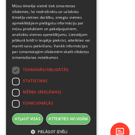
ENGLISH
Mūsu tīmekļa vietnē tiek izmantotas
sīkdatnes, lai nodrošinātu un uzlabotu
tīmekļa vietnes darbību, sniegtu vietnes
apmeklētājiem pielāgotu informāciju par
mūsu produktiem un pakalpojumiem,
analizētu vietnes apmeklējumu. Lietotājam
jebkurā brīdī ir iespēja piekrist, atteikties vai
mainīt savu piekrišanu. Vairāk informācijas
par izmantotajām sīkdatnēm skatīt
sīkdatņu
izmantošanas noteikumos
TEHNISKĀS/OBLIGĀTĀS
STATISTIKAS
MĒRĶA (REKLĀMAS)
FUNKCIONĀLĀS
ATĻAUT VISAS
ATTEIKTIES NO VISĀM
PIELĀGOT IZVĒLI