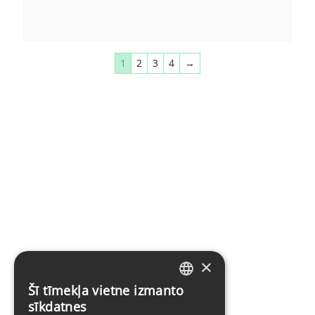
1
2
3
4
→
×
Šī tīmekļa vietne izmanto
LATVIAN
sīkdatnes