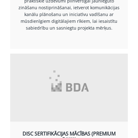
praktiskie uzdevumi pilnvērtīgai jauniegūto
zināšanu nostiprināšanai, ietverot komunikācijas
kanālu plānošanu un iniciatīvu vadīšanu ar
mūsdienīgiem digitālajiem rīkiem, lai iesaistītu
sabiedrību un sasniegtu projekta mērķus.
DISC SERTIFIKĀCIJAS MĀCĪBAS (PREMIUM