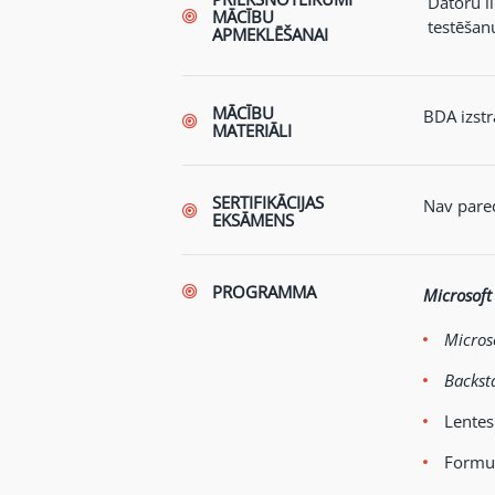
Datoru l
MĀCĪBU
testēšan
APMEKLĒŠANAI
MĀCĪBU
BDA izstr
MATERIĀLI
SERTIFIKĀCIJAS
Nav pare
EKSĀMENS
PROGRAMMA
Microsoft
Microso
Backst
Lentes
Formul