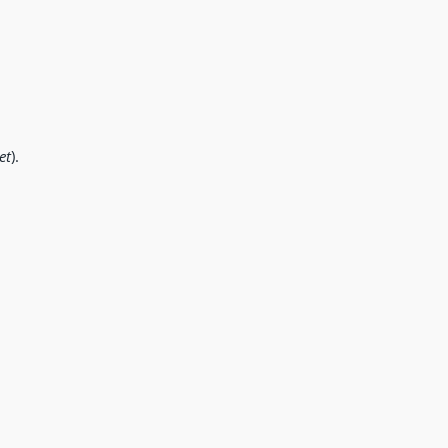
et
).