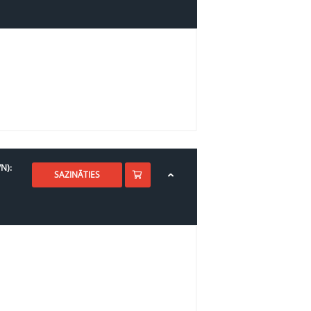
N):
SAZINĀTIES