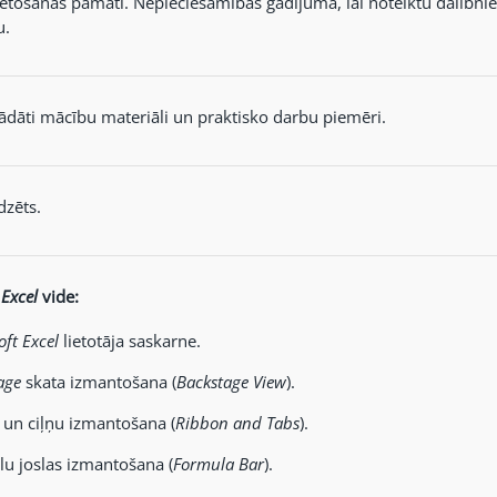
ietošanas pamati. Nepieciešamības gadījumā, lai noteiktu dalībni
u.
ādāti mācību materiāli un praktisko darbu piemēri.
dzēts.
 Excel
vide:
ft Excel
lietotāja saskarne.
age
skata izmantošana (
Backstage View
).
 un ciļņu izmantošana (
Ribbon and Tabs
).
u joslas izmantošana (
Formula Bar
).