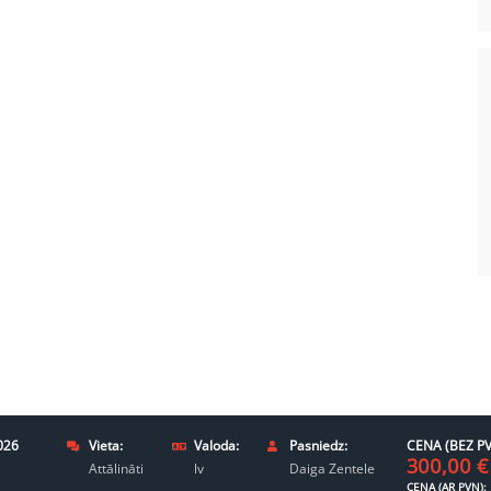
026
Vieta:
Valoda:
Pasniedz:
CENA (BEZ PV
300,00
€
Attālināti
lv
Daiga Zentele
CENA (AR PVN):