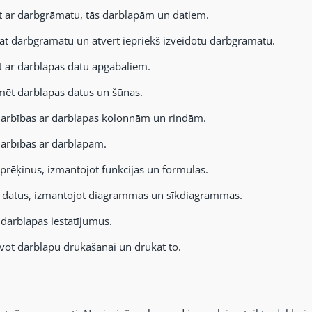
t ar darbgrāmatu, tās darblapām un datiem.
āt darbgrāmatu un atvērt iepriekš izveidotu darbgrāmatu.
t ar darblapas datu apgabaliem.
ēt darblapas datus un šūnas.
darbības ar darblapas kolonnām un rindām.
darbības ar darblapām.
aprēķinus, izmantojot funkcijas un formulas.
t datus, izmantojot diagrammas un sīkdiagrammas.
 darblapas iestatījumus.
vot darblapu drukāšanai un drukāt to.