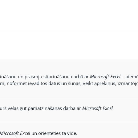
zināšanu un prasmju stiprināšanu darbā ar
Microsoft Excel
– piemēr
m, noformēt ievadītos datus un šūnas, veikt aprēķinus, izmantojo
kurš vēlas gūt pamatzināšanas darbā ar
Microsoft Excel.
Microsoft Excel
un orientēties tā vidē.