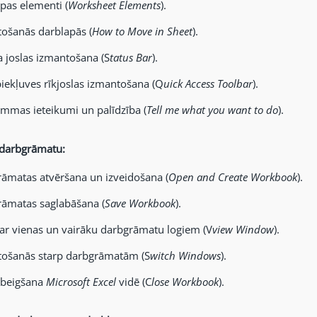
pas elementi (
Worksheet Elements
).
tošanās darblapās (
How to Move in Sheet
).
a joslas izmantošana (S
tatus Bar
).
piekļuves rīkjoslas izmantošana (Q
uick Access Toolbar
).
mmas ieteikumi un palīdzība (
Tell me what you want to do
).
 darbgrāmatu:
āmatas atvēršana un izveidošana (
Open and Create Workbook
).
āmatas saglabāšana (
Save Workbook
).
ar vienas un vairāku darbgrāmatu logiem (V
view Window
).
tošanās starp darbgrāmatām (S
witch Windows
).
 beigšana
Microsoft Excel
vidē (C
lose Workbook
).