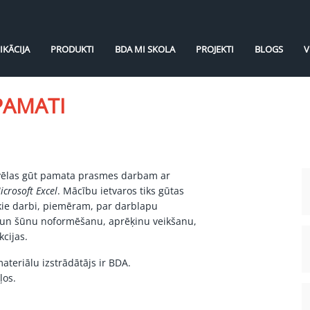
IKĀCIJA
PRODUKTI
BDA MI SKOLA
PROJEKTI
BLOGS
V
PAMATI
 vēlas gūt pamata prasmes darbam ar
icrosoft Excel
. Mācību ietvaros tiks gūtas
iskie darbi, piemēram, par darblapu
u un šūnu noformēšanu, aprēķinu veikšanu,
cijas.
teriālu izstrādātājs ir BDA.
ļos.