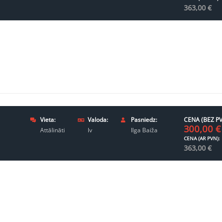
363,00
€
Vieta:
Valoda:
Pasniedz:
CENA (BEZ PV
300,00
€
Attālināti
lv
Ilga Baiža
CENA (AR PVN):
363,00
€