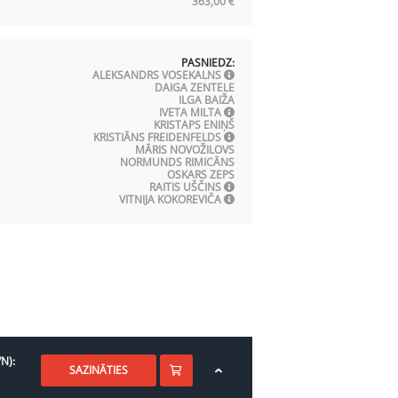
363,00
€
PASNIEDZ:
ALEKSANDRS VOSEKALNS
DAIGA ZENTELE
ILGA BAIŽA
IVETA MILTA
KRISTAPS ENIŅŠ
KRISTIĀNS FREIDENFELDS
MĀRIS NOVOŽILOVS
NORMUNDS RIMICĀNS
OSKARS ZEPS
RAITIS UŠČINS
VITNIJA KOKOREVIČA
N):
SAZINĀTIES