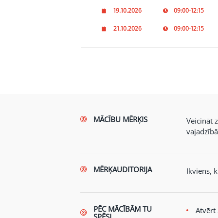
19.10.2026
09:00-12:15
21.10.2026
09:00-12:15
MĀCĪBU MĒRĶIS
Veicināt 
vajadzībā
MĒRĶAUDITORIJA
Ikviens, 
PĒC MĀCĪBĀM TU
Atvērt
SPĒSI