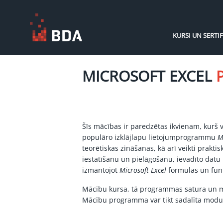
KURSI UN SERTIF
MICROSOFT EXCEL
Šīs mācības ir paredzētas ikvienam, kurš
populāro izklājlapu lietojumprogrammu
M
teorētiskas zināšanas, kā arī veikti prakt
iestatīšanu un pielāgošanu, ievadīto dat
izmantojot
Microsoft Excel
formulas un funk
Mācību kursa, tā programmas satura un ma
Mācību programma var tikt sadalīta modu