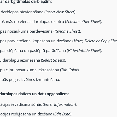
 ar darbgrāmatas darblapām:
 darblapas pievienošana (
Insert New Sheet
).
tošanās no vienas darblapas uz otru (
Activate other Sheet
).
pas nosaukuma pārdēvēšana (
Rename Sheet
).
pas pārvietošana, kopēšana un dzēšana (
Move, Delete or Copy She
pas slēpšana un paslēptā parādīšana (
Hide/Unhide Sheet
).
u darblapu iezīmēšana (S
elect Sheets
).
pu ciļņu nosaukuma iekrāsošana (
Tab Color
).
labās pogas izvēlnes izmantošana.
 darblapas datiem un datu apgabaliem:
ācijas ievadīšana šūnās (
Enter Information
).
ācijas rediģēšana un dzēšana (
Edit Data
).