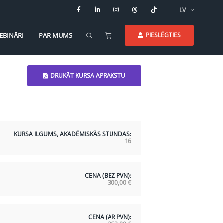
LV
EBINĀRI
PAR MUMS
PIESLĒGTIES
DRUKĀT KURSA APRAKSTU
KURSA ILGUMS, AKADĒMISKĀS STUNDAS:
16
CENA (BEZ PVN):
300,00
€
CENA (AR PVN):