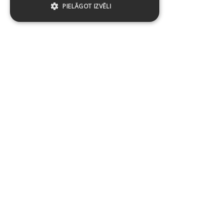
PIELĀGOT IZVĒLI
Baltijas Datoru Akadēmija (BDA) ir viens no
lielākajiem mācību centriem Latvijā un Baltijas
valstīs kopš 1994. gada.