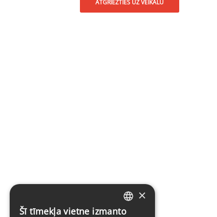
ATGRIEZTIES UZ VEIKALU
×
Šī tīmekļa vietne izmanto
LATVIAN