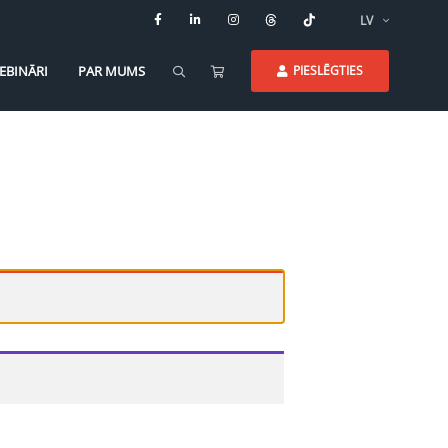
LV
EBINĀRI
PAR MUMS
PIESLĒGTIES