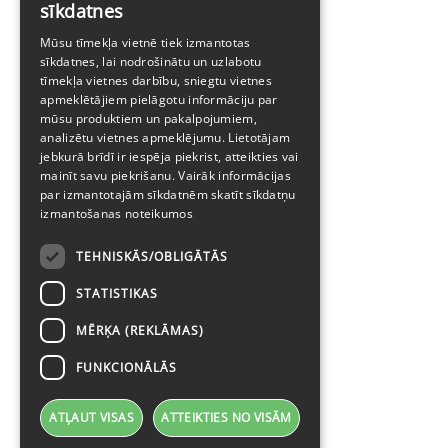
sīkdatnes
ENGLISH
Mūsu tīmekļa vietnē tiek izmantotas
sīkdatnes, lai nodrošinātu un uzlabotu
tīmekļa vietnes darbību, sniegtu vietnes
apmeklētājiem pielāgotu informāciju par
mūsu produktiem un pakalpojumiem,
analizētu vietnes apmeklējumu. Lietotājam
jebkurā brīdī ir iespēja piekrist, atteikties vai
mainīt savu piekrišanu. Vairāk informācijas
par izmantotajām sīkdatnēm skatīt
sīkdatņu
izmantošanas noteikumos
TEHNISKĀS/OBLIGĀTĀS
STATISTIKAS
MĒRĶA (REKLĀMAS)
FUNKCIONĀLĀS
ATĻAUT VISAS
ATTEIKTIES NO VISĀM