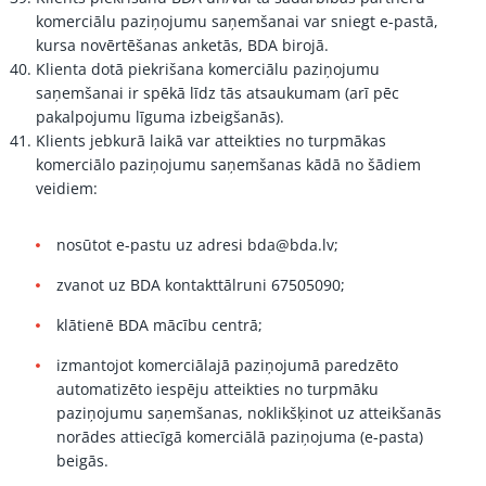
komerciālu paziņojumu saņemšanai var sniegt e-pastā,
kursa novērtēšanas anketās, BDA birojā.
Klienta dotā piekrišana komerciālu paziņojumu
saņemšanai ir spēkā līdz tās atsaukumam (arī pēc
pakalpojumu līguma izbeigšanās).
Klients jebkurā laikā var atteikties no turpmākas
komerciālo paziņojumu saņemšanas kādā no šādiem
veidiem:
nosūtot e-pastu uz adresi
bda@bda.lv
;
zvanot uz BDA kontakttālruni 67505090;
klātienē BDA mācību centrā;
izmantojot komerciālajā paziņojumā paredzēto
automatizēto iespēju atteikties no turpmāku
paziņojumu saņemšanas, noklikšķinot uz atteikšanās
norādes attiecīgā komerciālā paziņojuma (e-pasta)
beigās.