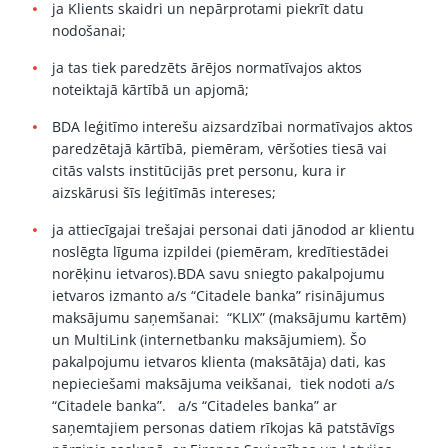
ja Klients skaidri un nepārprotami piekrīt datu
nodošanai;
ja tas tiek paredzēts ārējos normatīvajos aktos
noteiktajā kārtībā un apjomā;
BDA leģitīmo interešu aizsardzībai normatīvajos aktos
paredzētajā kārtībā, piemēram, vēršoties tiesā vai
citās valsts institūcijās pret personu, kura ir
aizskārusi šīs leģitīmās intereses;
ja attiecīgajai trešajai personai dati jānodod ar klientu
noslēgta līguma izpildei (piemēram, kredītiestādei
norēķinu ietvaros).BDA savu sniegto pakalpojumu
ietvaros izmanto a/s “Citadele banka” risinājumus
maksājumu saņemšanai: “KLIX” (maksājumu kartēm)
un MultiLink (internetbanku maksājumiem). Šo
pakalpojumu ietvaros klienta (maksātāja) dati, kas
nepieciešami maksājuma veikšanai, tiek nodoti a/s
“Citadele banka”. a/s “Citadeles banka” ar
saņemtajiem personas datiem rīkojas kā patstāvīgs