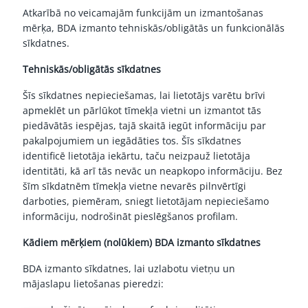
Atkarībā no veicamajām funkcijām un izmantošanas
mērķa, BDA izmanto tehniskās/obligātās un funkcionālās
sīkdatnes.
Tehniskās/obligātās sīkdatnes
Šīs sīkdatnes nepieciešamas, lai lietotājs varētu brīvi
apmeklēt un pārlūkot tīmekļa vietni un izmantot tās
piedāvātās iespējas, tajā skaitā iegūt informāciju par
pakalpojumiem un iegādāties tos. Šīs sīkdatnes
identificē lietotāja iekārtu, taču neizpauž lietotāja
identitāti, kā arī tās nevāc un neapkopo informāciju. Bez
šīm sīkdatnēm tīmekļa vietne nevarēs pilnvērtīgi
darboties, piemēram, sniegt lietotājam nepieciešamo
informāciju, nodrošināt pieslēgšanos profilam.
Kādiem mērķiem (nolūkiem) BDA izmanto sīkdatnes
BDA izmanto sīkdatnes, lai uzlabotu vietņu un
mājaslapu lietošanas pieredzi: