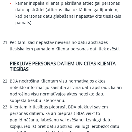
kamēr ir spēkā Klienta piekrišana attiecīgai personas
datu apstrādei (attiecas tikai uz tādiem gadījumiem,
kad personas datu glabāšanai nepastāv cits tiesiskais
pamats).
Pēc tam, kad nepastāv neviens no datu apstrādes
tiesiskajiem pamatiem Klienta personas dati tiek dzēsti.
PIEKĻUVE PERSONAS DATIEM UN CITAS KLIENTA
TIESĪBAS
BDA nodrošina Klientam visu normatīvajos aktos
noteikto informāciju saistībā ar viņa datu apstrādi, kā arī
nodrošina visu normatīvajos aktos noteikto datu
subjekta tiesību īstenošanu.
Klientam ir tiesības pieprasīt BDA piekļuvi saviem
personas datiem, kā arī pieprasīt BDA veikt to
papildināšanu, labošanu vai dzēšanu, izsniegt datu
kopiju, iebilst pret datu apstrādi vai lūgt ierobežot datu