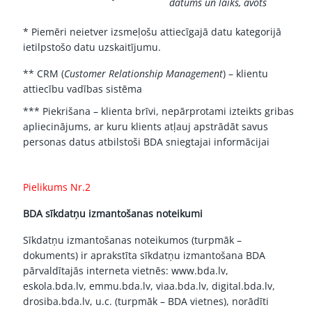
datums un laiks, avots
* Piemēri neietver izsmeļošu attiecīgajā datu kategorijā
ietilpstošo datu uzskaitījumu.
** CRM (
Customer Relationship Management
) – klientu
attiecību vadības sistēma
*** Piekrišana – klienta brīvi, nepārprotami izteikts gribas
apliecinājums, ar kuru klients atļauj apstrādāt savus
personas datus atbilstoši BDA sniegtajai informācijai
Pielikums Nr.2
BDA sīkdatņu izmantošanas noteikumi
Sīkdatņu izmantošanas noteikumos (turpmāk –
dokuments) ir aprakstīta sīkdatņu izmantošana BDA
pārvaldītajās interneta vietnēs:
www.bda.lv
,
eskola.bda.lv, emmu.bda.lv, viaa.bda.lv, digital.bda.lv,
drosiba.bda.lv, u.c. (turpmāk – BDA vietnes), norādīti