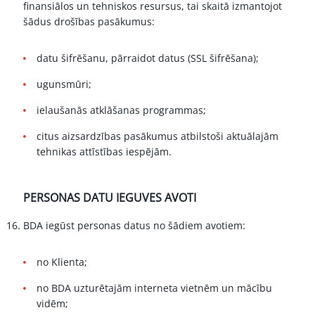
finansiālos un tehniskos resursus, tai skaitā izmantojot
šādus drošības pasākumus:
datu šifrēšanu, pārraidot datus (SSL šifrēšana);
ugunsmūri;
ielaušanās atklāšanas programmas;
citus aizsardzības pasākumus atbilstoši aktuālajām
tehnikas attīstības iespējām.
PERSONAS DATU IEGUVES AVOTI
BDA iegūst personas datus no šādiem avotiem:
no Klienta;
no BDA uzturētajām interneta vietnēm un mācību
vidēm;