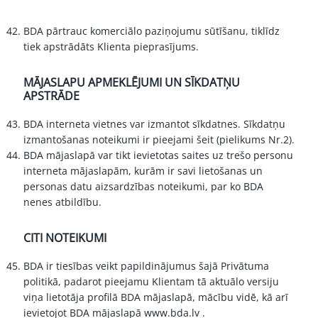
BDA pārtrauc komerciālo paziņojumu sūtīšanu, tiklīdz
tiek apstrādāts Klienta pieprasījums.
MĀJASLAPU APMEKLĒJUMI UN SĪKDATŅU
APSTRĀDE
BDA interneta vietnes var izmantot sīkdatnes. Sīkdatņu
izmantošanas noteikumi ir pieejami
šeit (pielikums Nr.2).
BDA mājaslapā var tikt ievietotas saites uz trešo personu
interneta mājaslapām, kurām ir savi lietošanas un
personas datu aizsardzības noteikumi, par ko BDA
nenes atbildību.
CITI NOTEIKUMI
BDA ir tiesības veikt papildinājumus šajā Privātuma
politikā, padarot pieejamu Klientam tā aktuālo versiju
viņa lietotāja profilā BDA mājaslapā, mācību vidē, kā arī
ievietojot BDA mājaslapā
www.bda.lv
.