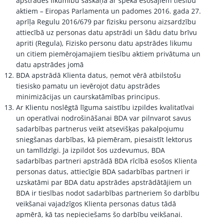
apstrādes likumību saskaņā ar spēkā esošajiem tiesību
aktiem – Eiropas Parlamenta un padomes 2016. gada 27.
aprīļa Regulu 2016/679 par fizisku personu aizsardzību
attiecībā uz personas datu apstrādi un šādu datu brīvu
apriti (Regula), Fizisko personu datu apstrādes likumu
un citiem piemērojamajiem tiesību aktiem privātuma un
datu apstrādes jomā
BDA apstrādā Klienta datus, ņemot vērā atbilstošu
tiesisko pamatu un ievērojot datu apstrādes
minimizācijas un caurskatāmības principus.
Ar Klientu noslēgtā līguma saistību izpildes kvalitatīvai
un operatīvai nodrošināšanai BDA var pilnvarot savus
sadarbības partnerus veikt atsevišķas pakalpojumu
sniegšanas darbības, kā piemēram, piesaistīt lektorus
un tamlīdzīgi. Ja izpildot šos uzdevumus, BDA
sadarbības partneri apstrādā BDA rīcībā esošos Klienta
personas datus, attiecīgie BDA sadarbības partneri ir
uzskatāmi par BDA datu apstrādes apstrādātājiem un
BDA ir tiesības nodot sadarbības partneriem šo darbību
veikšanai vajadzīgos Klienta personas datus tādā
apmērā, kā tas nepieciešams šo darbību veikšanai.