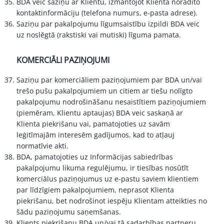
BDA veic saziņu ar Klientu, izmantojot Klienta norādīto
kontaktinformāciju (telefona numurs, e-pasta adrese).
Saziņu par pakalpojumu līgumsaistību izpildi BDA veic
uz noslēgtā (rakstiski vai mutiski) līguma pamata.
KOMERCIĀLI PAZIŅOJUMI
Saziņu par komerciāliem paziņojumiem par BDA un/vai
trešo pušu pakalpojumiem un citiem ar tiešu nolīgto
pakalpojumu nodrošināšanu nesaistītiem paziņojumiem
(piemēram, Klientu aptaujas) BDA veic saskaņā ar
Klienta piekrišanu vai, pamatojoties uz savām
leģitīmajām interesēm gadījumos, kad to atļauj
normatīvie akti.
BDA, pamatojoties uz Informācijas sabiedrības
pakalpojumu likuma regulējumu, ir tiesības nosūtīt
komerciālus paziņojumus uz e-pastu saviem klientiem
par līdzīgiem pakalpojumiem, neprasot Klienta
piekrišanu, bet nodrošinot iespēju Klientam atteikties no
šādu paziņojumu saņemšanas.
Klients piekrišanu BDA un/vai tā sadarbības partneru