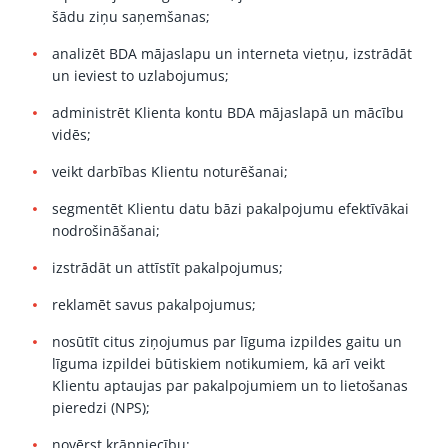
šādu ziņu saņemšanas;
analizēt BDA mājaslapu un interneta vietņu, izstrādāt
un ieviest to uzlabojumus;
administrēt Klienta kontu BDA mājaslapā un mācību
vidēs;
veikt darbības Klientu noturēšanai;
segmentēt Klientu datu bāzi pakalpojumu efektīvākai
nodrošināšanai;
izstrādāt un attīstīt pakalpojumus;
reklamēt savus pakalpojumus;
nosūtīt citus ziņojumus par līguma izpildes gaitu un
līguma izpildei būtiskiem notikumiem, kā arī veikt
Klientu aptaujas par pakalpojumiem un to lietošanas
pieredzi (NPS);
novērst krāpniecību;