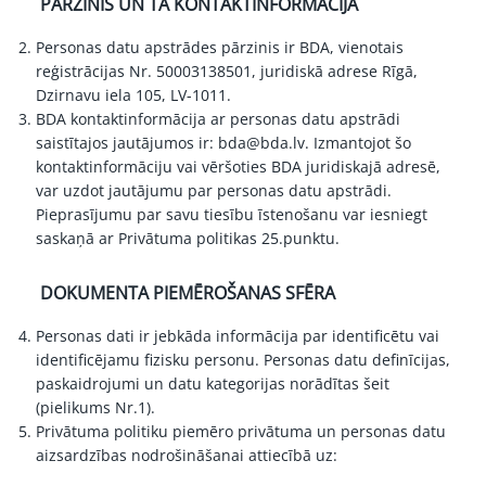
PĀRZINIS UN TĀ KONTAKTINFORMĀCIJA
Personas datu apstrādes pārzinis ir BDA, vienotais
reģistrācijas Nr. 50003138501, juridiskā adrese Rīgā,
Dzirnavu iela 105, LV-1011.
BDA kontaktinformācija ar personas datu apstrādi
saistītajos jautājumos ir:
bda@bda.lv
. Izmantojot šo
kontaktinformāciju vai vēršoties BDA juridiskajā adresē,
var uzdot jautājumu par personas datu apstrādi.
Pieprasījumu par savu tiesību īstenošanu var iesniegt
saskaņā ar Privātuma politikas 25.punktu.
DOKUMENTA PIEMĒROŠANAS SFĒRA
Personas dati ir jebkāda informācija par identificētu vai
identificējamu fizisku personu. Personas datu definīcijas,
paskaidrojumi un datu kategorijas norādītas
šeit
(pielikums Nr.1)
.
Privātuma politiku piemēro privātuma un personas datu
aizsardzības nodrošināšanai attiecībā uz: