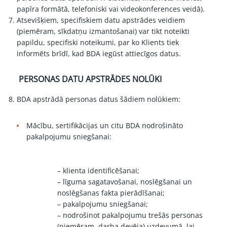
papīra formātā, telefoniski vai videokonferences veidā).
Atsevišķiem, specifiskiem datu apstrādes veidiem
(piemēram, sīkdatņu izmantošanai) var tikt noteikti
papildu, specifiski noteikumi, par ko Klients tiek
informēts brīdī, kad BDA iegūst attiecīgos datus.
PERSONAS DATU APSTRĀDES NOLŪKI
BDA apstrādā personas datus šādiem nolūkiem:
Mācību, sertifikācijas un citu BDA nodrošināto
pakalpojumu sniegšanai:
– klienta identificēšanai;
– līguma sagatavošanai, noslēgšanai un
noslēgšanas fakta pierādīšanai;
– pakalpojumu sniegšanai;
– nodrošinot pakalpojumu trešās personas
(piemēram, darba devēja) uzdevumā, lai