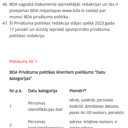
BDA saglabā Dokumenta iepriekšējās redakcijas un tās ir
pieejamas BDA mājaslapas
www.bda.lv
sadaļā par
mums/ BDA privātuma politika.
Šī Privātuma politikas redakcija stājas spēkā 2023.gada
17.janvārī un aizstāj iepriekš apstiprināto privātuma
politikas redakciju.
Pielikums Nr.1
BDA Privātuma politikas klientiem pielikums “Datu
kategorijas”
Nr.p.k.
Datu kategorija
Piemēri*
vārds, uzvārds, personas
Personas
1
kods/ID, dzimšanas datums,
identifikācijas dati
pases Nr./ID numurs, paraksts
Personas
adrese, telefona numurs, e-
2
kontaktinformācija
pasta adrese