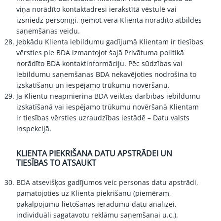
viņa norādīto kontaktadresi ierakstītā vēstulē vai
izsniedz personīgi, ņemot vērā Klienta norādīto atbildes
saņemšanas veidu.
Jebkādu Klienta iebildumu gadījumā Klientam ir tiesības
vērsties pie BDA izmantojot šajā Privātuma politikā
norādīto BDA kontaktinformāciju. Pēc sūdzības vai
iebildumu saņemšanas BDA nekavējoties nodrošina to
izskatīšanu un iespējamo trūkumu novēršanu.
Ja Klientu neapmierina BDA veiktās darbības iebildumu
izskatīšanā vai iespējamo trūkumu novēršanā Klientam
ir tiesības vērsties uzraudzības iestādē – Datu valsts
inspekcijā.
KLIENTA PIEKRIŠANA DATU APSTRĀDEI UN
TIESĪBAS TO ATSAUKT
BDA atsevišķos gadījumos veic personas datu apstrādi,
pamatojoties uz Klienta piekrišanu (piemēram,
pakalpojumu lietošanas ieradumu datu analīzei,
individuāli sagatavotu reklāmu saņemšanai u.c.).