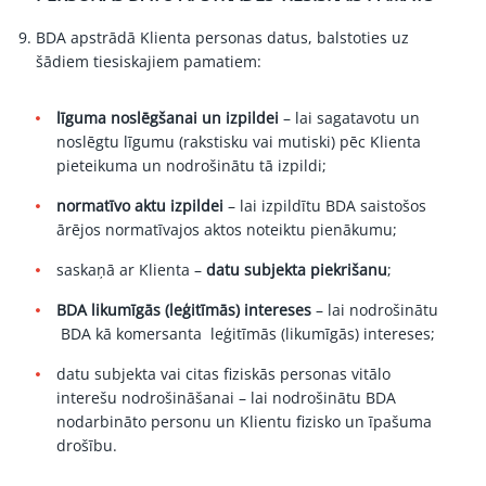
BDA apstrādā Klienta personas datus, balstoties uz
šādiem tiesiskajiem pamatiem:
līguma noslēgšanai un izpildei
– lai sagatavotu un
noslēgtu līgumu (rakstisku vai mutiski) pēc Klienta
pieteikuma un nodrošinātu tā izpildi;
normatīvo aktu izpildei
– lai izpildītu BDA saistošos
ārējos normatīvajos aktos noteiktu pienākumu;
saskaņā ar Klienta –
datu subjekta piekrišanu
;
BDA likumīgās (leģitīmās) intereses
– lai nodrošinātu
BDA kā komersanta leģitīmās (likumīgās) intereses;
datu subjekta vai citas fiziskās personas vitālo
interešu nodrošināšanai – lai nodrošinātu BDA
nodarbināto personu un Klientu fizisko un īpašuma
drošību.