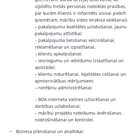
izpildītu trešās personas noteiktās prasības,
par kurām Klients ir informēts un/vai piekrīt
(piemēram, mācību video ieraksta veikšanai);
– pakalpojumu kvalitātes uzlabošanai, jaunu
pakalpojumu attīstībai;
– pakalpojuma lietošanas veicināšanai,
reklamēšanai un izplatīšanai;
– klientu apkalpošanai;
– iesniegumu un iebildumu izskatīšanai un
apstrādei;
– klientu noturēšanai, lojalitātes celšanai un
apmierinātības mērījumiem;
– norēķinu administrēšanai;
– BDA interneta vietnes uzturēšanai un
darbības uzlabošanai;
– mācību projektu noteikumu ievērošanas
nodrošināšanai un kontrolei.
Biznesa plānošanai un analītikai: