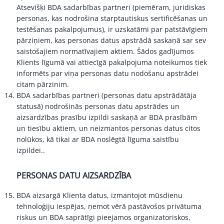
Atsevišķi BDA sadarbības partneri (piemēram, juridiskas
personas, kas nodrošina starptautiskus sertificēšanas un
testēšanas pakalpojumus), ir uzskatāmi par patstāvīgiem
pārziņiem, kas personas datus apstrādā saskaņā sar sev
saistošajiem normatīvajiem aktiem. Šādos gadījumos
Klients līgumā vai attiecīgā pakalpojuma noteikumos tiek
informēts par viņa personas datu nodošanu apstrādei
citam pārzinim.
BDA sadarbības partneri (personas datu apstrādātāja
statusā) nodrošinās personas datu apstrādes un
aizsardzības prasību izpildi saskaņā ar BDA prasībām
un tiesību aktiem, un neizmantos personas datus citos
nolūkos, kā tikai ar BDA noslēgtā līguma saistību
izpildei..
PERSONAS DATU AIZSARDZĪBA
BDA aizsargā Klienta datus, izmantojot mūsdienu
tehnoloģiju iespējas, ņemot vērā pastāvošos privātuma
riskus un BDA saprātīgi pieejamos organizatoriskos,