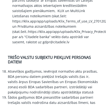
pārzinis saskaņā ar Eiropas Savienības un Latvijas
normatīvajos aktos ietvertajiem kredītiestādēm
saistošajiem pienākumiem, KLIX un MultiLink
Lietošanas noteikumiem (skat.šeit:
https://klix.app/app/uploads/Klix_Terms_of_use_LV_270120
un Privātuma aizsardzības noteikumiem
(skat.šeit.:
https://klix.app/app/uploads/Klix_Privacy_Prote
par a/s “Citadele banka” veikto datu apstrādi var
saņemt, rakstot uz
gdpr@citadele.lv
TREŠO VALSTU SUBJEKTU PIEKĻUVE PERSONAS
DATIEM
Atsevišķos gadījumos, ievērojot normatīvo aktu prasības,
BDA personu datiem piekļūst trešajās valstīs (tas ir,
valstīs ārpus Eiropas Savienības un Eiropas Ekonomiskās
zonas) esoši BDA sadarbības partneri, izstrādātāji vai
pakalpojumu nodrošinātāji (datu apstrādātāja statusā
Šādos gadījumos BDA piesaistītie sadarbības partneri
trešajās valstīs nodrošina datu aizsardzības līmeni, kas