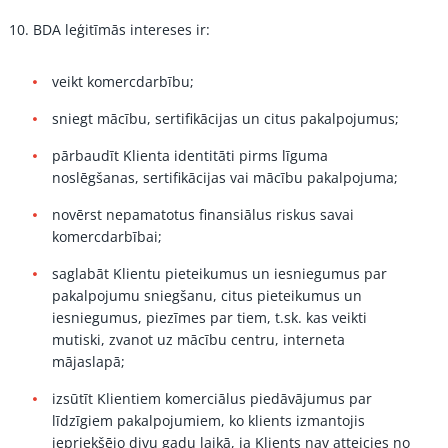
BDA leģitīmās intereses ir:
veikt komercdarbību;
sniegt mācību, sertifikācijas un citus pakalpojumus;
pārbaudīt Klienta identitāti pirms līguma
noslēgšanas, sertifikācijas vai mācību pakalpojuma;
novērst nepamatotus finansiālus riskus savai
komercdarbībai;
saglabāt Klientu pieteikumus un iesniegumus par
pakalpojumu sniegšanu, citus pieteikumus un
iesniegumus, piezīmes par tiem, t.sk. kas veikti
mutiski, zvanot uz mācību centru, interneta
mājaslapā;
izsūtīt Klientiem komerciālus piedāvājumus par
līdzīgiem pakalpojumiem, ko klients izmantojis
iepriekšējo divu gadu laikā, ja Klients nav atteicies no