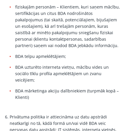
fiziskajām personām – Klientiem, kuri saņem mācību,
sertifikācijas un citus BDA nodrošinātos
pakalpojumus (tai skaitā, potenciālajiem, bijušajiem
un esošajiem), kā arī trešajām personām, kuras
saistībā ar minēto pakalpojumu sniegšanu fiziskai
personai (klientu kontaktpersonas, sadarbības
partneri) saņem vai nodod BDA jebkādu informāciju.
BDA telpu apmeklētājiem;
BDA uzturēto interneta vietņu, mācību vides un
sociālo tīklu profila apmeklētājiem un zvanu
veicējiem;
BDA mārketinga akciju dalībniekiem (turpmāk kopā –
Klienti)
Privātuma politika ir attiecināma uz datu apstrādi
neatkarīgi no tā, kādā formā un/vai vidē BDA veic
personas datu apstrādi: IT sistēmās, interneta vietnēs,