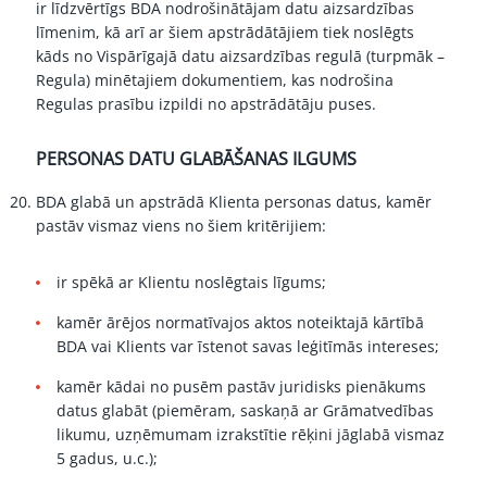
ir līdzvērtīgs BDA nodrošinātājam datu aizsardzības
līmenim, kā arī ar šiem apstrādātājiem tiek noslēgts
kāds no Vispārīgajā datu aizsardzības regulā (turpmāk –
Regula) minētajiem dokumentiem, kas nodrošina
Regulas prasību izpildi no apstrādātāju puses.
PERSONAS DATU GLABĀŠANAS ILGUMS
BDA glabā un apstrādā Klienta personas datus, kamēr
pastāv vismaz viens no šiem kritērijiem:
ir spēkā ar Klientu noslēgtais līgums;
kamēr ārējos normatīvajos aktos noteiktajā kārtībā
BDA vai Klients var īstenot savas leģitīmās intereses;
kamēr kādai no pusēm pastāv juridisks pienākums
datus glabāt (piemēram, saskaņā ar Grāmatvedības
likumu, uzņēmumam izrakstītie rēķini jāglabā vismaz
5 gadus, u.c.);