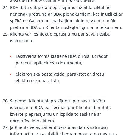
apstrādi un nodrošināt datu pārnesamību.
BDA datu subjekta pieprasījumus izpilda ciktāl tie
nenonāk pretrunā ar BDA pienākumiem, kas ir uzlikti ar
spēkā esošajiem normatīvajiem aktiem, vai nenonāk
pretrunā BDA un Klienta noslēgtā līguma noteikumiem.
Klients var iesniegt pieprasījumu par savu tiesību
īstenošanu:
rakstveida formā klātienē BDA birojā, uzrādot
personu apliecinošu dokumentu;
elektroniskā pasta veidā, parakstot ar drošu
elektronisko parakstu.
Saņemot Klienta pieprasījumu par savu tiesību
īstenošanu, BDA pārliecinās par Klienta identitāti,
izvērtē pieprasījumu un izpilda to saskaņā ar
normatīvajiem aktiem.
Ja Klients vēlas saņemt personas datus saturošu
informāciju, BDA atbildi Klientam nosūta pa pastu uz