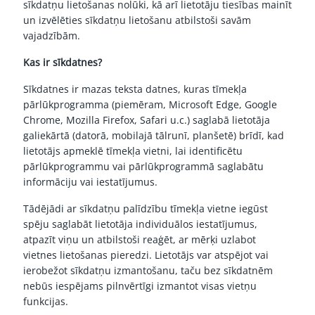
sīkdatņu lietošanas nolūki, kā arī lietotāju tiesības mainīt
un izvēlēties sīkdatņu lietošanu atbilstoši savām
vajadzībām.
Kas ir sīkdatnes?
Sīkdatnes ir mazas teksta datnes, kuras tīmekļa
pārlūkprogramma (piemēram, Microsoft Edge, Google
Chrome, Mozilla Firefox, Safari u.c.) saglabā lietotāja
galiekārtā (datorā, mobilajā tālrunī, planšetē) brīdī, kad
lietotājs apmeklē tīmekļa vietni, lai identificētu
pārlūkprogrammu vai pārlūkprogrammā saglabātu
informāciju vai iestatījumus.
Tādējādi ar sīkdatņu palīdzību tīmekļa vietne iegūst
spēju saglabāt lietotāja individuālos iestatījumus,
atpazīt viņu un atbilstoši reaģēt, ar mērķi uzlabot
vietnes lietošanas pieredzi. Lietotājs var atspējot vai
ierobežot sīkdatņu izmantošanu, taču bez sīkdatnēm
nebūs iespējams pilnvērtīgi izmantot visas vietņu
funkcijas.