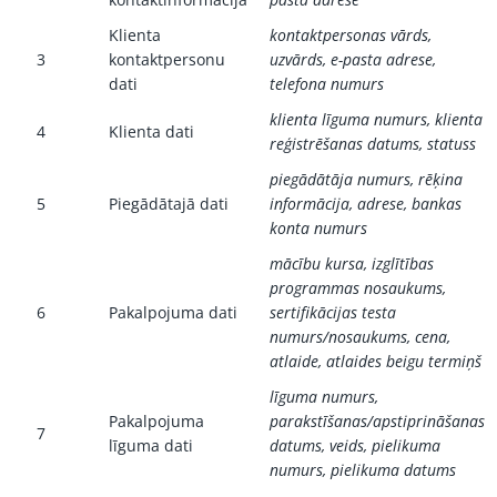
Klienta
kontaktpersonas vārds,
3
kontaktpersonu
uzvārds, e-pasta adrese,
dati
telefona numurs
klienta līguma numurs, klienta
4
Klienta dati
reģistrēšanas datums, statuss
piegādātāja numurs, rēķina
5
Piegādātajā dati
informācija, adrese, bankas
konta numurs
mācību kursa, izglītības
programmas nosaukums,
6
Pakalpojuma dati
sertifikācijas testa
numurs/nosaukums, cena,
atlaide, atlaides beigu termiņš
līguma numurs,
Pakalpojuma
parakstīšanas/apstiprināšanas
7
līguma dati
datums, veids, pielikuma
numurs, pielikuma datums