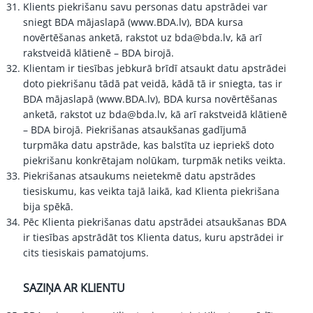
Klients piekrišanu savu personas datu apstrādei var
sniegt BDA mājaslapā (www.BDA.lv), BDA kursa
novērtēšanas anketā, rakstot uz bda@bda.lv, kā arī
rakstveidā klātienē – BDA birojā.
Klientam ir tiesības jebkurā brīdī atsaukt datu apstrādei
doto piekrišanu tādā pat veidā, kādā tā ir sniegta, tas ir
BDA mājaslapā (www.BDA.lv), BDA kursa novērtēšanas
anketā, rakstot uz bda@bda.lv, kā arī rakstveidā klātienē
– BDA birojā. Piekrišanas atsaukšanas gadījumā
turpmāka datu apstrāde, kas balstīta uz iepriekš doto
piekrišanu konkrētajam nolūkam, turpmāk netiks veikta.
Piekrišanas atsaukums neietekmē datu apstrādes
tiesiskumu, kas veikta tajā laikā, kad Klienta piekrišana
bija spēkā.
Pēc Klienta piekrišanas datu apstrādei atsaukšanas BDA
ir tiesības apstrādāt tos Klienta datus, kuru apstrādei ir
cits tiesiskais pamatojums.
SAZIŅA AR KLIENTU