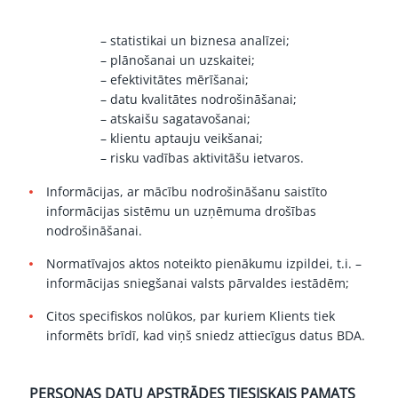
– statistikai un biznesa analīzei;
– plānošanai un uzskaitei;
– efektivitātes mērīšanai;
– datu kvalitātes nodrošināšanai;
– atskaišu sagatavošanai;
– klientu aptauju veikšanai;
– risku vadības aktivitāšu ietvaros.
Informācijas, ar mācību nodrošināšanu saistīto
informācijas sistēmu un uzņēmuma drošības
nodrošināšanai.
Normatīvajos aktos noteikto pienākumu izpildei, t.i. –
informācijas sniegšanai valsts pārvaldes iestādēm;
Citos specifiskos nolūkos, par kuriem Klients tiek
informēts brīdī, kad viņš sniedz attiecīgus datus BDA.
PERSONAS DATU APSTRĀDES TIESISKAIS PAMATS