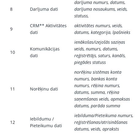
darījuma numurs, datums,
8
Darījuma dati
darījuma nosaukums, veids,
statuss,
CRM** Aktivitātes
aktivitātes numurs, veids,
9
dati
datums, kategorija, īpašnieks
ienākošas/izejošās saziņas
Komunikācijas
veids, numurs, datums,
10
dati
reģistrētājs, saturs, kanāls,
piegādes statuss
norēķinu sistēmas konta
numurs, bankas konta
numurs, rēķina numurs,
11
Norēķinu dati
datums, summa, rēķina
saņemšanas veids, apmaksas
datums, parāda summa
iebilduma/Pieteikuma numurs,
Iebildumu /
12
reģistrēšanas/atrisināšanas
Pieteikumu dati
datums, veids, apraksts