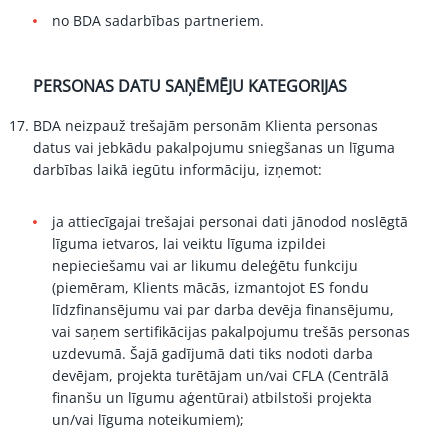
no BDA sadarbības partneriem.
PERSONAS DATU SAŅĒMĒJU KATEGORIJAS
BDA neizpauž trešajām personām Klienta personas
datus vai jebkādu pakalpojumu sniegšanas un līguma
darbības laikā iegūtu informāciju, izņemot:
ja attiecīgajai trešajai personai dati jānodod noslēgtā
līguma ietvaros, lai veiktu līguma izpildei
nepieciešamu vai ar likumu deleģētu funkciju
(piemēram, Klients mācās, izmantojot ES fondu
līdzfinansējumu vai par darba devēja finansējumu,
vai saņem sertifikācijas pakalpojumu trešās personas
uzdevumā. Šajā gadījumā dati tiks nodoti darba
devējam, projekta turētājam un/vai CFLA (Centrālā
finanšu un līgumu aģentūrai) atbilstoši projekta
un/vai līguma noteikumiem);