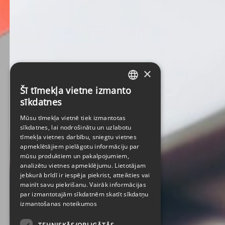
×
Šī tīmekļa vietne izmanto
LATVIAN
sīkdatnes
ENGLISH
Mūsu tīmekļa vietnē tiek izmantotas
sīkdatnes, lai nodrošinātu un uzlabotu
tīmekļa vietnes darbību, sniegtu vietnes
apmeklētājiem pielāgotu informāciju par
mūsu produktiem un pakalpojumiem,
analizētu vietnes apmeklējumu. Lietotājam
jebkurā brīdī ir iespēja piekrist, atteikties vai
mainīt savu piekrišanu. Vairāk informācijas
par izmantotajām sīkdatnēm skatīt
sīkdatņu
izmantošanas noteikumos