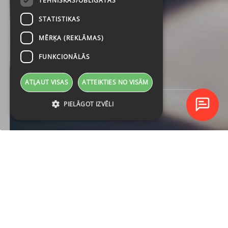
TEHNISKĀS/OBLIGĀTĀS
STATISTIKAS
MĒRĶA (REKLĀMAS)
FUNKCIONĀLĀS
ATĻAUT VISAS
ATTEIKTIES NO VISĀM
PIELĀGOT IZVĒLI
TUVĀKIE
KURSI