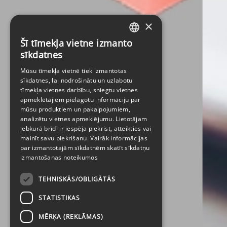
×
Šī tīmekļa vietne izmanto
LATVIAN
sīkdatnes
ENGLISH
Mūsu tīmekļa vietnē tiek izmantotas
sīkdatnes, lai nodrošinātu un uzlabotu
tīmekļa vietnes darbību, sniegtu vietnes
apmeklētājiem pielāgotu informāciju par
mūsu produktiem un pakalpojumiem,
analizētu vietnes apmeklējumu. Lietotājam
jebkurā brīdī ir iespēja piekrist, atteikties vai
mainīt savu piekrišanu. Vairāk informācijas
par izmantotajām sīkdatnēm skatīt
sīkdatņu
izmantošanas noteikumos
TEHNISKĀS/OBLIGĀTĀS
STATISTIKAS
MĒRĶA (REKLĀMAS)