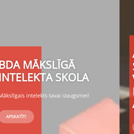
AID PROJEKTS IR
SASNIEDZIS
VAIRĀKUS
NOZĪMĪGUS
ATSKAITES PUNKTUS
Uzziniet vairāk šeit