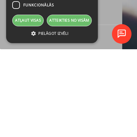
FUNKCIONĀLĀS
ATĻAUT VISAS
ATTEIKTIES NO VISĀM
PIELĀGOT IZVĒLI
TUVĀKIE
KURSI
10
IT UN DATU DROŠĪBA