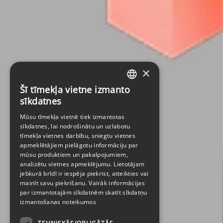
×
Šī tīmekļa vietne izmanto
LATVIAN
sīkdatnes
ENGLISH
Mūsu tīmekļa vietnē tiek izmantotas
sīkdatnes, lai nodrošinātu un uzlabotu
tīmekļa vietnes darbību, sniegtu vietnes
apmeklētājiem pielāgotu informāciju par
mūsu produktiem un pakalpojumiem,
analizētu vietnes apmeklējumu. Lietotājam
jebkurā brīdī ir iespēja piekrist, atteikties vai
mainīt savu piekrišanu. Vairāk informācijas
par izmantotajām sīkdatnēm skatīt
sīkdatņu
izmantošanas noteikumos