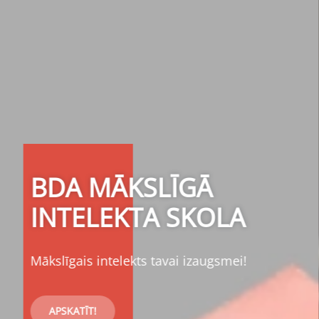
AID PROJEKTS IR
SASNIEDZIS
VAIRĀKUS
NOZĪMĪGUS
ATSKAITES PUNKTUS