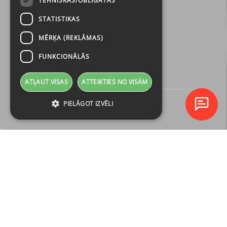
TEHNISKĀS/OBLIGĀTĀS
STATISTIKAS
MĒRĶA (REKLĀMAS)
FUNKCIONĀLĀS
ATĻAUT VISAS
ATTEIKTIES NO VISĀM
PIELĀGOT IZVĒLI
TUVĀKIE
KURSI