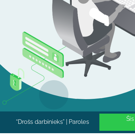
Šis 
“Drošs darbinieks” | Paroles
“Drošs darbinieks” | Paroles