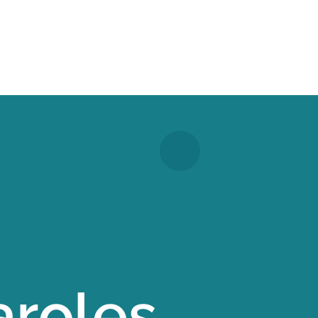
Paroles
aroles